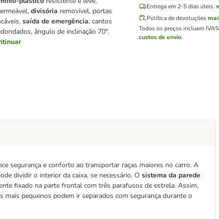
mínio-plástico
resistente e leve,
Entrega em 2-5 dias úteis.
ermeável,
divisória
removível, portas
Política de devoluções
mai
ncáveis,
saída de emergência
, cantos
Todos os preços incluem IVA
S
edondados, ângulo de inclinação 70°.
custos de envio
.
ntinuar
rece segurança e conforto ao transportar raças maiores no carro. A
e dividir o interior da caixa, se necessário. O
sistema da parede
ente fixado na parte frontal com três parafusos de estrela. Assim,
e os mais pequenos podem ir separados com segurança durante o