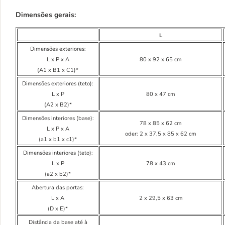
Dimensões gerais:
L
Dimensões exteriores:
L x P x A
80 x 92 x 65 cm
(A1 x B1 x C1)*
Dimensões exteriores (teto):
L x P
80 x 47 cm
(A2 x B2)*
Dimensões interiores (base):
78 x 85 x 62 cm
L x P x A
oder: 2 x 37,5 x 85 x 62 cm
(a1 x b1 x c1)*
Dimensões interiores (teto):
L x P
78 x 43 cm
(a2 x b2)*
Abertura das portas:
L x A
2 x 29,5 x 63 cm
(D x E)*
Distância da base até à