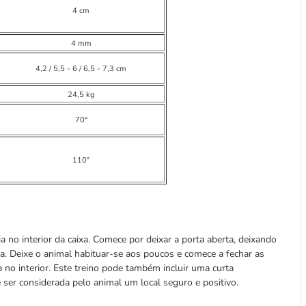
4 cm
4 mm
4,2 / 5,5 - 6 / 6,5 - 7,3 cm
24,5 kg
70°
110°
 no interior da caixa. Comece por deixar a porta aberta, deixando
xa. Deixe o animal habituar-se aos poucos e comece a fechar as
no interior. Este treino pode também incluir uma curta
e ser considerada pelo animal um local seguro e positivo.