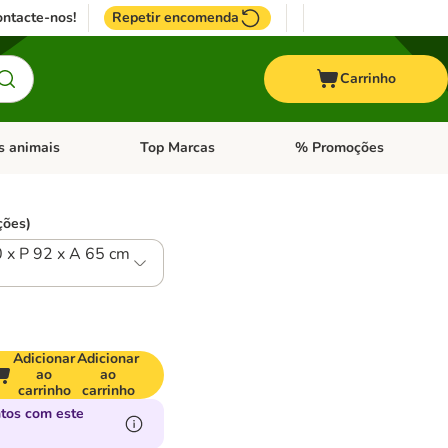
ntacte-nos!
Repetir encomenda
Carrinho
s animais
Top Marcas
% Promoções
ores
nu de categoria: Pássaros
Abrir menu de categoria: Outros animais
Abrir menu de categoria: T
ções)
 x P 92 x A 65 cm
Adicionar
Adicionar
ao
ao
carrinho
carrinho
tos com este