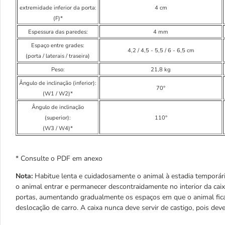
extremidade inferior da porta:
4 cm
(F)*
Espessura das paredes:
4 mm
Espaço entre grades:
4,2 / 4,5 - 5,5 / 6 - 6,5 cm
(porta / laterais / traseira)
Peso:
21,8 kg
Ângulo de inclinação (inferior):
70°
(W1 / W2)*
Ângulo de inclinação
(superior):
110°
(W3 / W4)*
* Consulte o PDF em anexo
Nota:
Habitue lenta e cuidadosamente o animal à estadia temporária
o animal entrar e permanecer descontraidamente no interior da cai
portas, aumentando gradualmente os espaços em que o animal fica 
deslocação de carro. A caixa nunca deve servir de castigo, pois dev