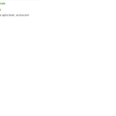
mais
s
e aplicável, acrescem