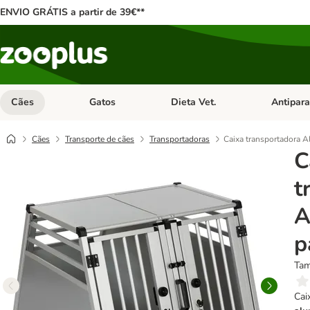
ENVIO GRÁTIS a partir de 39€**
Cães
Gatos
Dieta Vet.
Antipara
Abrir menu de categoria: Cães
Abrir menu de categoria: Gatos
Abrir menu 
Cães
Transporte de cães
Transportadoras
Caixa transportadora A
C
t
A
p
Tam
Cai