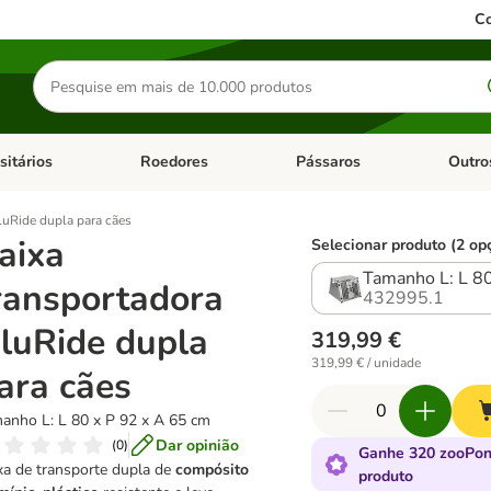
Co
Pesquisar
produtos
sitários
Roedores
Pássaros
Outro
de categoria: Dieta Vet.
Abrir menu de categoria: Antiparasitários
Abrir menu de categoria: Roed
Abrir me
luRide dupla para cães
aixa
Selecionar produto (2 op
Tamanho L: L 80
ransportadora
432995.1
luRide dupla
319,99 €
319,99 € / unidade
ara cães
anho L: L 80 x P 92 x A 65 cm
Dar opinião
(
0
)
Ganhe 320 zooPon
xa de transporte dupla de
compósito
produto