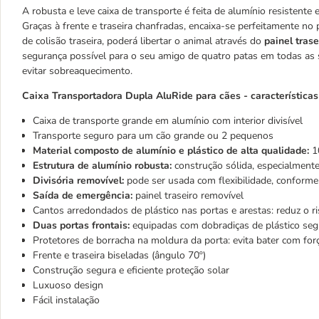
A robusta e leve caixa de transporte é feita de alumínio resistente 
Graças à frente e traseira chanfradas, encaixa-se perfeitamente no
de colisão traseira, poderá libertar o animal através do
painel tras
segurança possível para o seu amigo de quatro patas em todas as s
evitar sobreaquecimento.
Caixa Transportadora Dupla
AluRide
para cães - características
Caixa de transporte grande em alumínio com interior divisível
Transporte seguro para um cão grande ou 2 pequenos
Material composto de alumínio e plástico de alta qualidade:
1
Estrutura de alumínio robusta:
construção sólida, especialment
Divisória removível:
pode ser usada com flexibilidade, conforme 
Saída de emergência:
painel traseiro removível
Cantos arredondados de plástico nas portas e arestas: reduz o r
Duas portas frontais:
equipadas com dobradiças de plástico segu
Protetores de borracha na moldura da porta: evita bater com for
Frente e traseira biseladas (ângulo 70º)
Construção segura e eficiente proteção solar
Luxuoso design
Fácil instalação