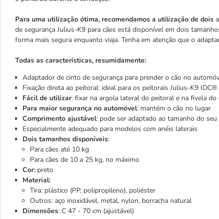
Para uma utilização ótima, recomendamos a utilização de dois
a
de segurança Julius-K9 para cães está disponível em dois tamanhos
forma mais segura enquanto viaja. Tenha em atenção que o adapta
Todas as características, resumidamente:
Adaptador de cinto de segurança para prender o cão no automóv
Fixação direta ao peitoral: ideal para os peitorais Julius-K9 IDC
Fácil de utilizar
: fixar na argola lateral do peitoral e na fivela do
Para maior segurança no automóvel
: mantém o cão no lugar
Comprimento ajustável
: pode ser adaptado ao tamanho do seu
Especialmente adequado para modelos com anéis laterais
Dois tamanhos disponíveis
:
Para cães até 10 kg
Para cães de 10 a 25 kg, no máximo
Cor:
preto
Material:
Tira: plástico (PP, polipropileno), poliéster
Outros: aço inoxidável, metal, nylon, borracha natural
Dimensões
: C 47 - 70 cm (ajustável)