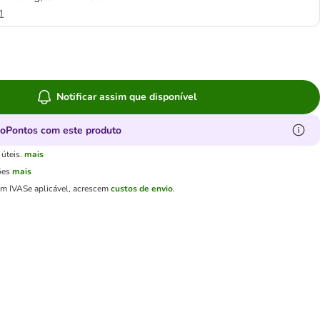
1
Notificar assim que disponível
oPontos com este produto
úteis.
mais
ões
mais
em IVA
Se aplicável, acrescem
custos de envio
.