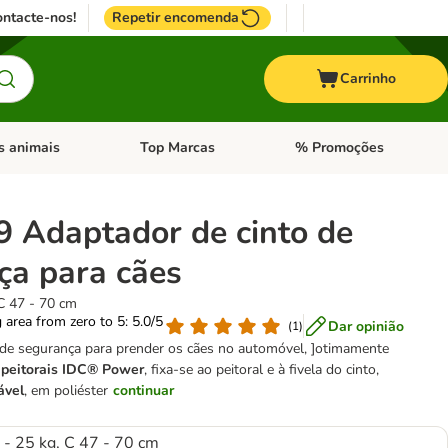
ntacte-nos!
Repetir encomenda
Carrinho
s animais
Top Marcas
% Promoções
ores
nu de categoria: Pássaros
Abrir menu de categoria: Outros animais
Abrir menu de categoria: T
9 Adaptador de cinto de
ça para cães
 C 47 - 70 cm
g area from zero to 5: 5.0/5
Dar opinião
(
1
)
 de segurança para prender os cães no automóvel, ]otimamente
 peitorais IDC® Power
, fixa-se ao peitoral e à fivela do cinto,
ável
, em poliéster
continuar
 - 25 kg, C 47 - 70 cm