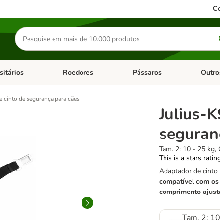
Co
Pesquisar
produtos
sitários
Roedores
Pássaros
Outro
de categoria: Dieta Vet.
Abrir menu de categoria: Antiparasitários
Abrir menu de categoria: Roed
Abrir me
e cinto de segurança para cães
Julius-K
seguran
Tam. 2: 10 - 25 kg,
This is a stars ratin
Adaptador de cinto
compatível com os
comprimento ajust
Tam. 2: 10