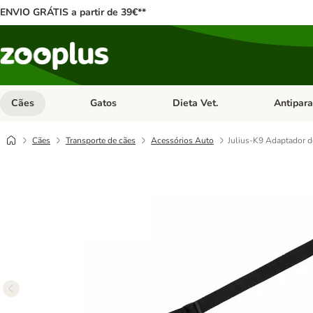
ENVIO GRÁTIS a partir de 39€**
Cães
Gatos
Dieta Vet.
Antipara
Abrir menu de categoria: Cães
Abrir menu de categoria: Gatos
Abrir menu 
Cães
Transporte de cães
Acessórios Auto
Julius-K9 Adaptador d