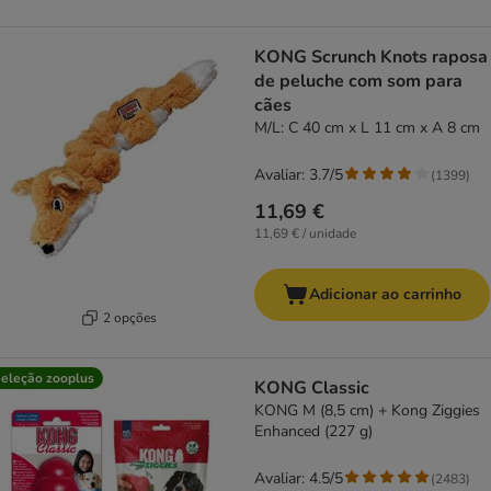
KONG Scrunch Knots raposa
de peluche com som para
cães
M/L: C 40 cm x L 11 cm x A 8 cm
Avaliar: 3.7/5
(
1399
)
11,69 €
11,69 € / unidade
Adicionar ao carrinho
2 opções
eleção zooplus
KONG Classic
KONG M (8,5 cm) + Kong Ziggies
Enhanced (227 g)
Avaliar: 4.5/5
(
2483
)