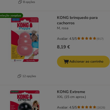
8 opções
eleção zooplus
KONG brinquedo para
cachorros
M, rosa
Avaliar: 4.5/5
(
917
)
8,19 €
Adicionar ao carrinho
12 opções
KONG Extreme
XXL (15 cm aprox.)
Avaliar: 4.5/5
(
1626
)