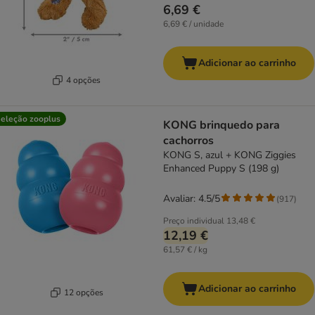
6,69 €
6,69 € / unidade
Adicionar ao carrinho
4 opções
eleção zooplus
KONG brinquedo para
cachorros
KONG S, azul + KONG Ziggies
Enhanced Puppy S (198 g)
Avaliar: 4.5/5
(
917
)
Preço individual
13,48 €
12,19 €
61,57 € / kg
Adicionar ao carrinho
12 opções