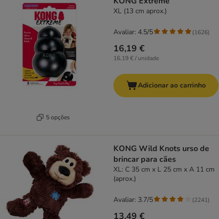
KONG Extreme
XL (13 cm aprox.)
Avaliar: 4.5/5
(
1626
)
16,19 €
16,19 € / unidade
Adicionar ao carrinho
5 opções
KONG Wild Knots urso de
brincar para cães
XL: C 35 cm x L 25 cm x A 11 cm
(aprox.)
Avaliar: 3.7/5
(
2241
)
13,49 €