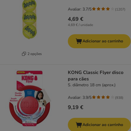
Avaliar: 3.7/5
(
1207
)
4,69 €
4,69 € / unidade
Adicionar ao carrinho
2 opções
KONG Classic Flyer disco
para cães
S. diâmetro 18 cm (aprox.)
Avaliar: 3.9/5
(
938
)
9,19 €
Adicionar ao carrinho