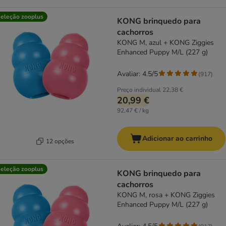
eleção zooplus
KONG brinquedo para
cachorros
KONG M, azul + KONG Ziggies
Enhanced Puppy M/L (227 g)
Avaliar: 4.5/5
(
917
)
Preço individual
22,38 €
20,99 €
92,47 € / kg
Adicionar ao carrinho
12 opções
eleção zooplus
KONG brinquedo para
cachorros
KONG M, rosa + KONG Ziggies
Enhanced Puppy M/L (227 g)