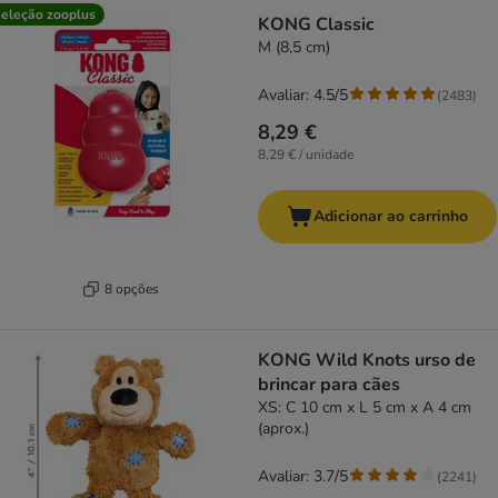
eleção zooplus
KONG Classic
M (8,5 cm)
Avaliar: 4.5/5
(
2483
)
8,29 €
8,29 € / unidade
Adicionar ao carrinho
8 opções
KONG Wild Knots urso de
brincar para cães
XS: C 10 cm x L 5 cm x A 4 cm
(aprox.)
Avaliar: 3.7/5
(
2241
)