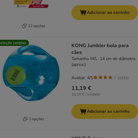
Adicionar ao carrinho
12 opções
eleção zooplus
KONG Jumbler bola para
cães
Tamanho M/L: 14 cm de diâmetro
(aprox.)
Avaliar: 4/5
(
1531
)
11,19 €
11,19 € / unidade
Adicionar ao carrinho
2 opções