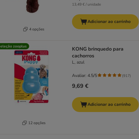
13,49 € / unidade
Adicionar ao carrinho
4 opções
eleção zooplus
KONG brinquedo para
cachorros
L, azul
Avaliar: 4.5/5
(
917
)
9,69 €
Adicionar ao carrinho
12 opções