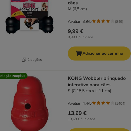
cães
M (6,5 cm)
Avaliar: 3.9/5
(
849
)
9,99 €
9,99 € / unidade
Adicionar ao carrinho
2 opções
eleção zooplus
KONG Wobbler brinquedo
interativo para cães
S (C 15,5 cm x L 11 cm)
Avaliar: 4.4/5
(
1404
)
13,69 €
13,69 € / unidade