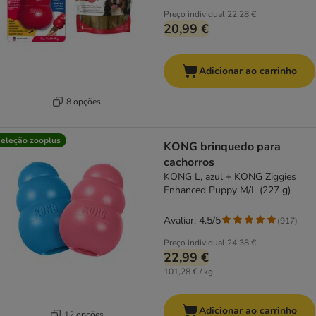
Preço individual
22,28 €
20,99 €
Adicionar ao carrinho
8 opções
eleção zooplus
KONG brinquedo para
cachorros
KONG L, azul + KONG Ziggies
Enhanced Puppy M/L (227 g)
Avaliar: 4.5/5
(
917
)
Preço individual
24,38 €
22,99 €
101,28 € / kg
Adicionar ao carrinho
12 opções