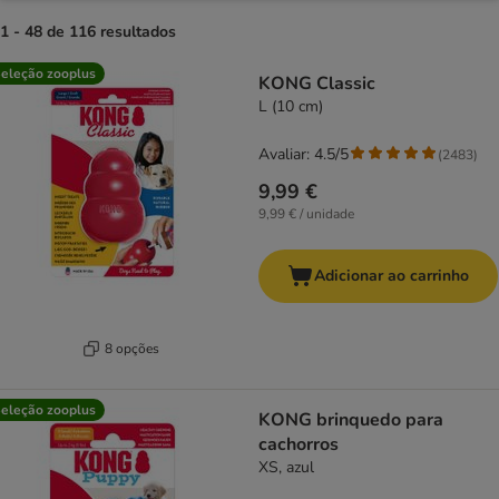
1 - 48 de 116 resultados
product items have been changed
eleção zooplus
KONG Classic
L (10 cm)
Avaliar: 4.5/5
(
2483
)
9,99 €
9,99 € / unidade
Adicionar ao carrinho
8 opções
eleção zooplus
KONG brinquedo para
cachorros
XS, azul