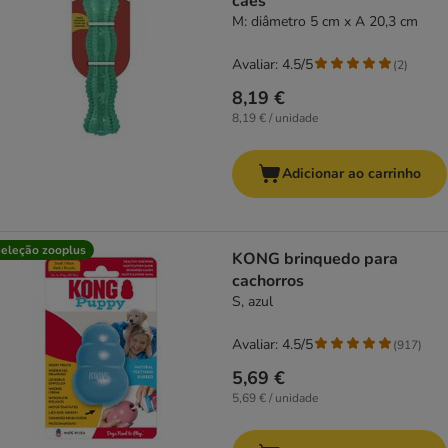
cães
M: diâmetro 5 cm x A 20,3 cm
Avaliar: 4.5/5
(
2
)
8,19 €
8,19 € / unidade
Adicionar ao carrinho
eleção zooplus
KONG brinquedo para
cachorros
S, azul
Avaliar: 4.5/5
(
917
)
5,69 €
5,69 € / unidade