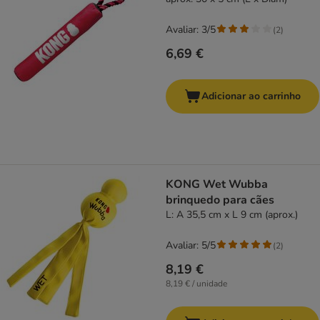
Avaliar: 3/5
(
2
)
6,69 €
Adicionar ao carrinho
KONG Wet Wubba
brinquedo para cães
L: A 35,5 cm x L 9 cm (aprox.)
Avaliar: 5/5
(
2
)
8,19 €
8,19 € / unidade