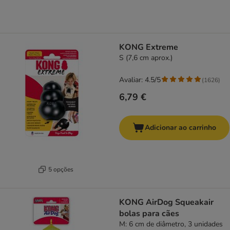
KONG Extreme
S (7,6 cm aprox.)
Avaliar: 4.5/5
(
1626
)
6,79 €
Adicionar ao carrinho
5 opções
KONG AirDog Squeakair
bolas para cães
M: 6 cm de diâmetro, 3 unidades