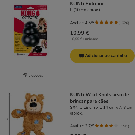
KONG Extreme
L (10 cm aprox.)
Avaliar: 4.5/5
(
1626
)
10,99 €
10,99 € / unidade
Adicionar ao carrinho
5 opções
KONG Wild Knots urso de
brincar para cães
S/M: C 18 cm x L 14 cm x A 8 cm
(aprox.)
Avaliar: 3.7/5
(
2241
)