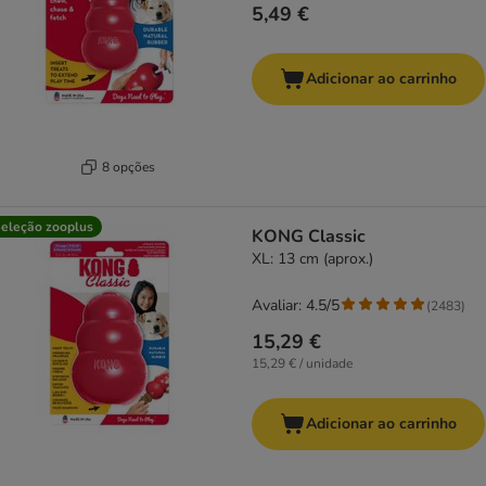
5,49 €
Adicionar ao carrinho
8 opções
eleção zooplus
KONG Classic
XL: 13 cm (aprox.)
Avaliar: 4.5/5
(
2483
)
15,29 €
15,29 € / unidade
Adicionar ao carrinho