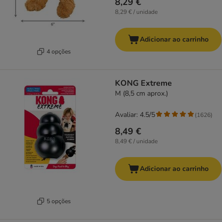
8,29 €
8,29 € / unidade
Adicionar ao carrinho
4 opções
KONG Extreme
M (8,5 cm aprox.)
Avaliar: 4.5/5
(
1626
)
8,49 €
8,49 € / unidade
Adicionar ao carrinho
5 opções