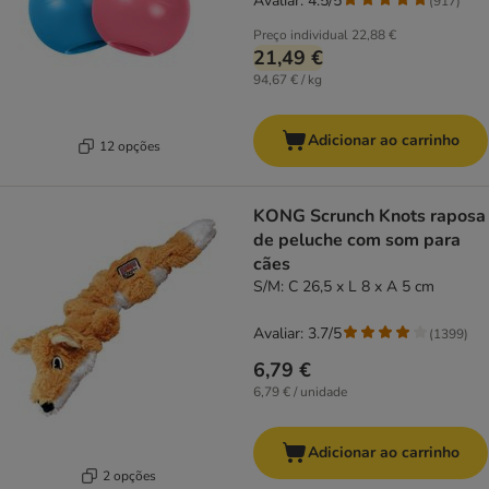
Avaliar: 4.5/5
(
917
)
Preço individual
22,88 €
21,49 €
94,67 € / kg
Adicionar ao carrinho
12 opções
KONG Scrunch Knots raposa
de peluche com som para
cães
S/M: C 26,5 x L 8 x A 5 cm
Avaliar: 3.7/5
(
1399
)
6,79 €
6,79 € / unidade
Adicionar ao carrinho
2 opções