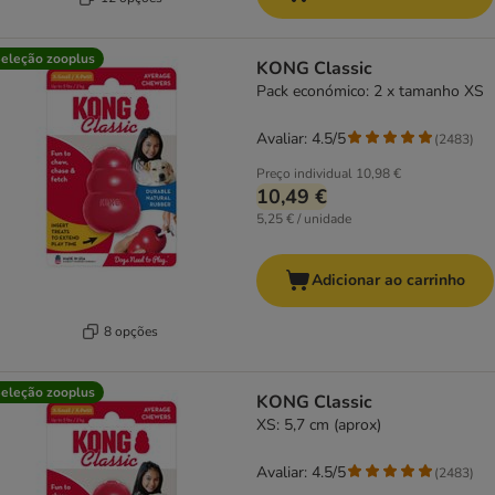
eleção zooplus
KONG Classic
Pack económico: 2 x tamanho XS
Avaliar: 4.5/5
(
2483
)
Preço individual
10,98 €
10,49 €
5,25 € / unidade
Adicionar ao carrinho
8 opções
eleção zooplus
KONG Classic
XS: 5,7 cm (aprox)
Avaliar: 4.5/5
(
2483
)