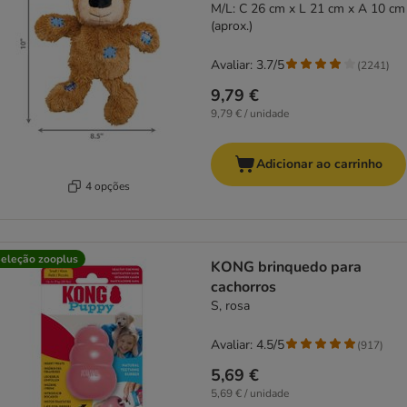
M/L: C 26 cm x L 21 cm x A 10 cm
(aprox.)
Avaliar: 3.7/5
(
2241
)
9,79 €
9,79 € / unidade
Adicionar ao carrinho
4 opções
eleção zooplus
KONG brinquedo para
cachorros
S, rosa
Avaliar: 4.5/5
(
917
)
5,69 €
5,69 € / unidade