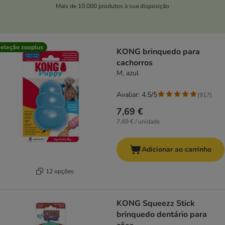
Mais de 10.000 produtos à sua disposição
eleção zooplus
KONG brinquedo para
cachorros
M, azul
Avaliar: 4.5/5
(
917
)
7,69 €
7,69 € / unidade
Adicionar ao carrinho
12 opções
KONG Squeezz Stick
brinquedo dentário para