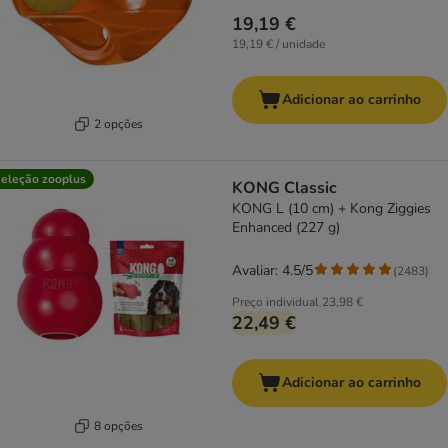
19,19 €
19,19 € / unidade
Adicionar ao carrinho
2 opções
eleção zooplus
KONG Classic
KONG L (10 cm) + Kong Ziggies
Enhanced (227 g)
Avaliar: 4.5/5
(
2483
)
Preço individual
23,98 €
22,49 €
Adicionar ao carrinho
8 opções