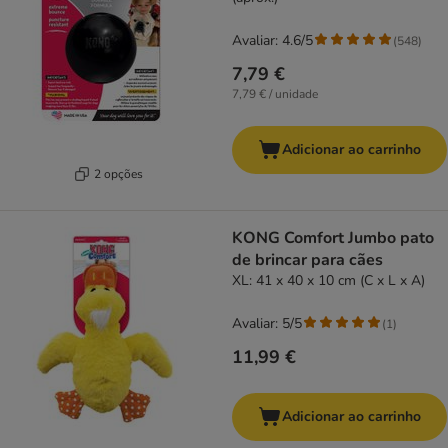
Avaliar: 4.6/5
(
548
)
7,79 €
7,79 € / unidade
Adicionar ao carrinho
2 opções
KONG Comfort Jumbo pato
de brincar para cães
XL: 41 x 40 x 10 cm (C x L x A)
Avaliar: 5/5
(
1
)
11,99 €
Adicionar ao carrinho