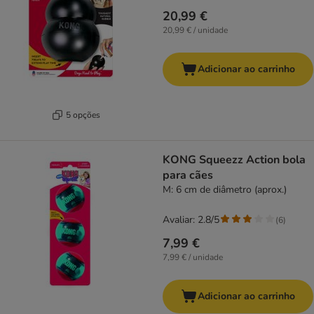
20,99 €
20,99 € / unidade
Adicionar ao carrinho
5 opções
KONG Squeezz Action bola
para cães
M: 6 cm de diâmetro (aprox.)
Avaliar: 2.8/5
(
6
)
7,99 €
7,99 € / unidade
Adicionar ao carrinho