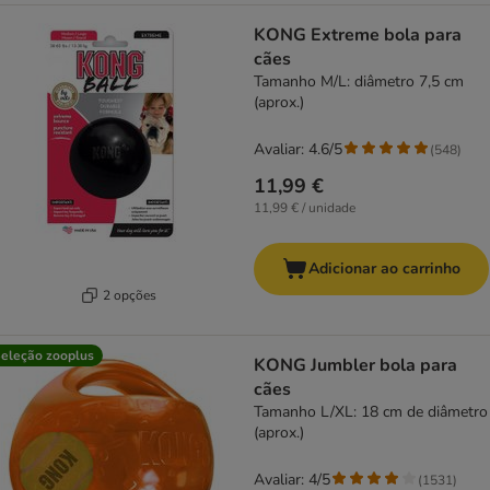
KONG Extreme bola para
cães
Tamanho M/L: diâmetro 7,5 cm
(aprox.)
Avaliar: 4.6/5
(
548
)
11,99 €
11,99 € / unidade
Adicionar ao carrinho
2 opções
eleção zooplus
KONG Jumbler bola para
cães
Tamanho L/XL: 18 cm de diâmetro
(aprox.)
Avaliar: 4/5
(
1531
)