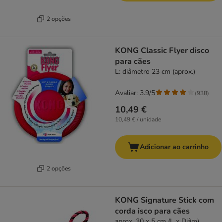
2 opções
KONG Classic Flyer disco
para cães
L: diâmetro 23 cm (aprox.)
Avaliar: 3.9/5
(
938
)
10,49 €
10,49 € / unidade
Adicionar ao carrinho
2 opções
KONG Signature Stick com
corda isco para cães
aprox. 30 x 5 cm (L x Diâm)