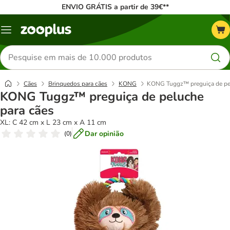
ENVIO GRÁTIS a partir de 39€**
Menu
Pesquisar
produtos
Cães
Brinquedos para cães
KONG
KONG Tuggz™ preguiça de pel
KONG Tuggz™ preguiça de peluche
para cães
XL: C 42 cm x L 23 cm x A 11 cm
Dar opinião
(
0
)