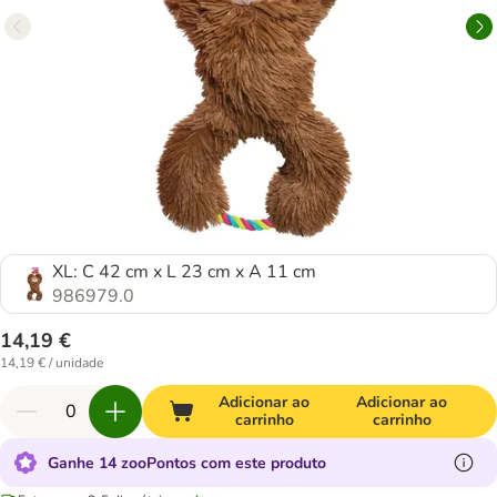
XL: C 42 cm x L 23 cm x A 11 cm
986979.0
14,19 €
14,19 € / unidade
Adicionar ao
Adicionar ao
carrinho
carrinho
Ganhe 14 zooPontos com este produto