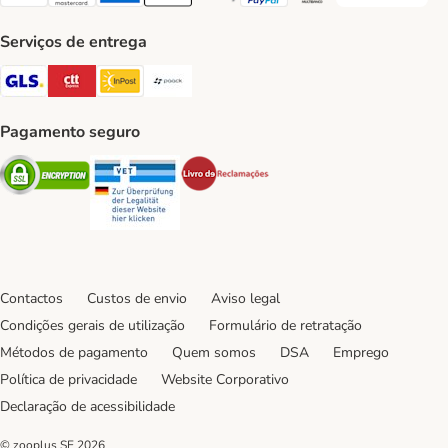
Visa Payment Method
Mastercard Payment Method
American Express Payment Method
Apple Pay Payment Method
Google Pay Payment Method
PayPal Payment Method
Multibanco Payment Met
Serviços de entrega
GLS Shipping Method
CTTExpress Shipping Method
InPost Shipping Method
Paack Shipping Method
Pagamento seguro
Security
Security
Security
Contactos
Custos de envio
Aviso legal
Condições gerais de utilização
Formulário de retratação
Métodos de pagamento
Quem somos
DSA
Emprego
Política de privacidade
Website Corporativo
Declaração de acessibilidade
© zooplus SE
2026