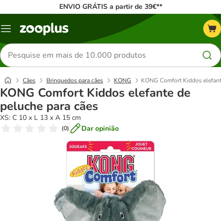
ENVIO GRÁTIS a partir de 39€**
Menu
Pesquisar
produtos
Cães
Brinquedos para cães
KONG
KONG Comfort Kiddos elefant
KONG Comfort Kiddos elefante de
peluche para cães
XS: C 10 x L 13 x A 15 cm
Dar opinião
(
0
)