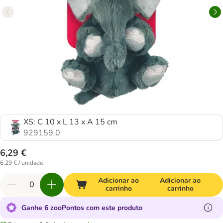
XS: C 10 x L 13 x A 15 cm
929159.0
6,29 €
6,29 € / unidade
Adicionar ao
Adicionar ao
carrinho
carrinho
Ganhe 6 zooPontos com este produto