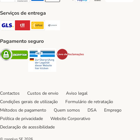
Visa Payment Method
Mastercard Payment Method
American Express Payment Method
Apple Pay Payment Method
Google Pay Payment Method
PayPal Payment Method
Multibanco Payment Met
Serviços de entrega
GLS Shipping Method
CTTExpress Shipping Method
InPost Shipping Method
Paack Shipping Method
Pagamento seguro
Security
Security
Security
Contactos
Custos de envio
Aviso legal
Condições gerais de utilização
Formulário de retratação
Métodos de pagamento
Quem somos
DSA
Emprego
Política de privacidade
Website Corporativo
Declaração de acessibilidade
© zooplus SE
2026