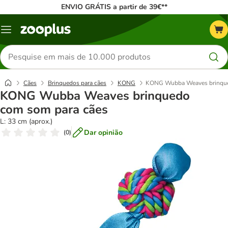
ENVIO GRÁTIS a partir de 39€**
Menu
Pesquisar
produtos
Cães
Brinquedos para cães
KONG
KONG Wubba Weaves brinque
KONG Wubba Weaves brinquedo
com som para cães
L: 33 cm (aprox.)
Dar opinião
(
0
)