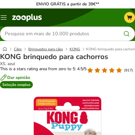
ENVIO GRÁTIS a partir de 39€**
Menu
Pesquisar
produtos
Cães
Brinquedos para cães
KONG
KONG brinquedo para cachor
KONG brinquedo para cachorros
XS, azul
This is a stars rating area from zero to 5: 4.5/5
(
917
)
Dar opinião
Seleção zooplus