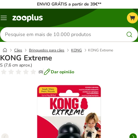
ENVIO GRÁTIS a partir de 39€**
Menu
Pesquisar
produtos
Cães
Brinquedos para cães
KONG
KONG Extreme
KONG Extreme
S (7,6 cm aprox.)
Dar opinião
(
0
)