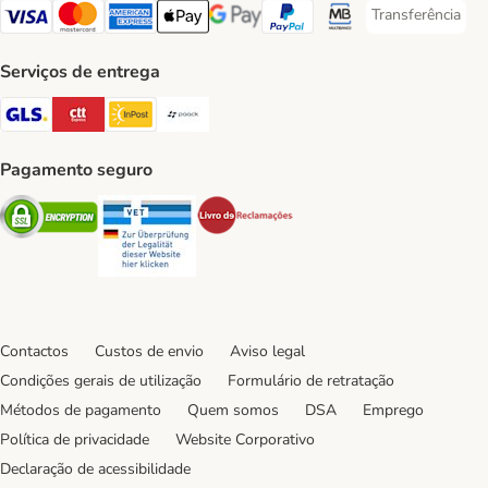
Transferência
Transferência P
Visa Payment Method
Mastercard Payment Method
American Express Payment Method
Apple Pay Payment Method
Google Pay Payment Method
PayPal Payment Method
Multibanco Payment Met
Serviços de entrega
GLS Shipping Method
CTTExpress Shipping Method
InPost Shipping Method
Paack Shipping Method
Pagamento seguro
Security
Security
Security
Contactos
Custos de envio
Aviso legal
Condições gerais de utilização
Formulário de retratação
Métodos de pagamento
Quem somos
DSA
Emprego
Política de privacidade
Website Corporativo
Declaração de acessibilidade