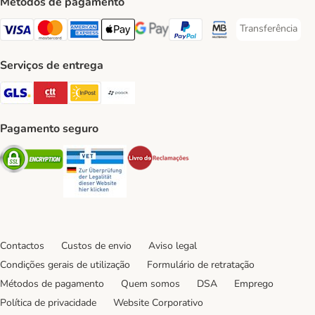
Métodos de pagamento
Transferência
Transferência P
Visa Payment Method
Mastercard Payment Method
American Express Payment Method
Apple Pay Payment Method
Google Pay Payment Method
PayPal Payment Method
Multibanco Payment Met
Serviços de entrega
GLS Shipping Method
CTTExpress Shipping Method
InPost Shipping Method
Paack Shipping Method
Pagamento seguro
Security
Security
Security
Contactos
Custos de envio
Aviso legal
Condições gerais de utilização
Formulário de retratação
Métodos de pagamento
Quem somos
DSA
Emprego
Política de privacidade
Website Corporativo