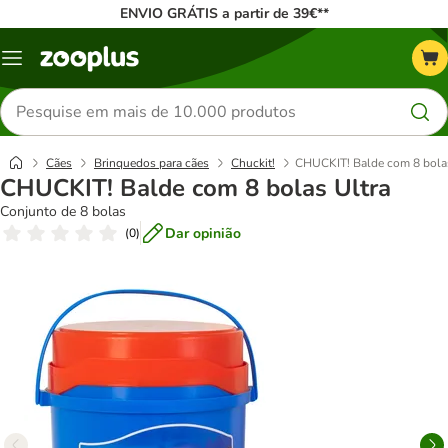
ENVIO GRÁTIS a partir de 39€**
Menu
Pesquisar
produtos
Cães
Brinquedos para cães
Chuckit!
CHUCKIT! Balde com 8 bolas
CHUCKIT! Balde com 8 bolas Ultra
Conjunto de 8 bolas
Dar opinião
(
0
)