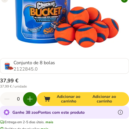
Conjunto de 8 bolas
2122845.0
37,99 €
37,99 € / unidade
Adicionar ao
Adicionar ao
carrinho
carrinho
Ganhe 38 zooPontos com este produto
Entrega em 2-5 dias úteis.
mais
Política de devoluções
mais