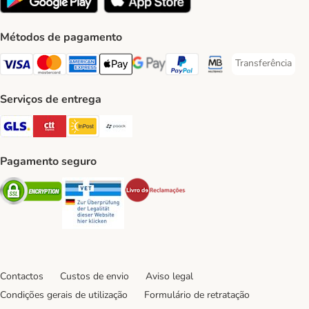
Métodos de pagamento
Transferência
Transferência P
Visa Payment Method
Mastercard Payment Method
American Express Payment Method
Apple Pay Payment Method
Google Pay Payment Method
PayPal Payment Method
Multibanco Payment Met
Serviços de entrega
GLS Shipping Method
CTTExpress Shipping Method
InPost Shipping Method
Paack Shipping Method
Pagamento seguro
Security
Security
Security
Contactos
Custos de envio
Aviso legal
Condições gerais de utilização
Formulário de retratação