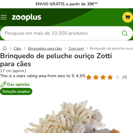
ENVIO GRÁTIS a partir de 39€**
Menu
Pesquisar
produtos
Cães
Brinquedos para cães
Com som
Brinquedo de peluche ouriç
Brinquedo de peluche ouriço Zotti
para cães
17 cm (aprox.)
This is a stars rating area from zero to 5: 4.3/5
(
7
)
Dar opinião
Seleção zooplus