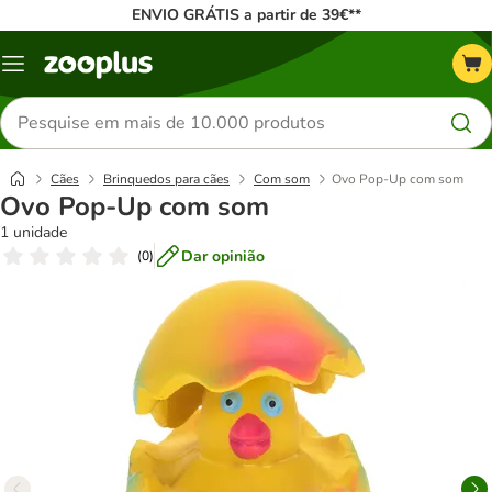
ENVIO GRÁTIS a partir de 39€**
Menu
Pesquisar
produtos
Cães
Brinquedos para cães
Com som
Ovo Pop-Up com som
Ovo Pop-Up com som
1 unidade
Dar opinião
(
0
)