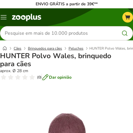
ENVIO GRÁTIS a partir de 39€**
Menu
Pesquisar
produtos
Cães
Brinquedos para cães
Peluches
HUNTER Polvo Wales, brin
HUNTER Polvo Wales, brinquedo
para cães
aprox. Ø 28 cm
Dar opinião
(
0
)