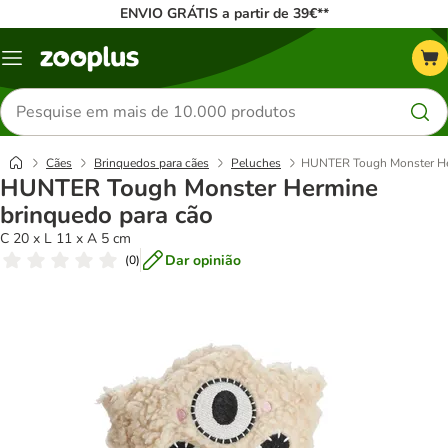
ENVIO GRÁTIS a partir de 39€**
Menu
Pesquisar
produtos
Cães
Brinquedos para cães
Peluches
HUNTER Tough Monster Her
HUNTER Tough Monster Hermine
brinquedo para cão
C 20 x L 11 x A 5 cm
Dar opinião
(
0
)