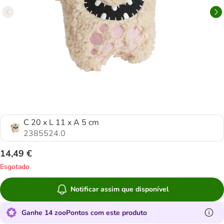
C 20 x L 11 x A 5 cm
2385524.0
14,49 €
Esgotado
Notificar assim que disponível
Ganhe 14 zooPontos com este produto