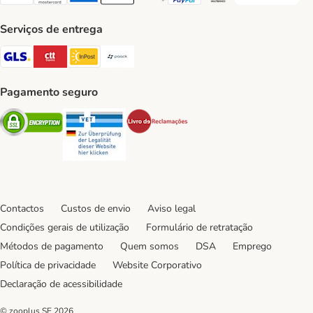
Visa Payment Method
Mastercard Payment Method
American Express Payment Method
Apple Pay Payment Method
Google Pay Payment Method
PayPal Payment Method
Multibanco Payment Met
Serviços de entrega
GLS Shipping Method
CTTExpress Shipping Method
InPost Shipping Method
Paack Shipping Method
Pagamento seguro
Security
Security
Security
Contactos
Custos de envio
Aviso legal
Condições gerais de utilização
Formulário de retratação
Métodos de pagamento
Quem somos
DSA
Emprego
Política de privacidade
Website Corporativo
Declaração de acessibilidade
© zooplus SE
2026