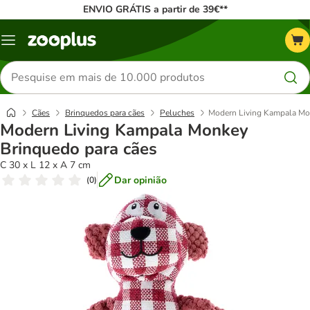
ENVIO GRÁTIS a partir de 39€**
Menu
Pesquisar
produtos
Cães
Brinquedos para cães
Peluches
Modern Living Kampala Mo
Modern Living Kampala Monkey
Brinquedo para cães
C 30 x L 12 x A 7 cm
Dar opinião
(
0
)