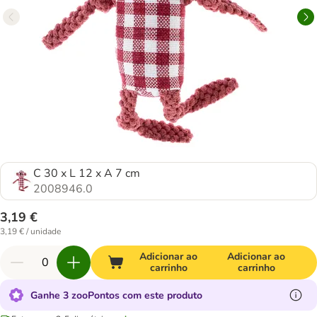
C 30 x L 12 x A 7 cm
2008946.0
3,19 €
3,19 € / unidade
Adicionar ao
Adicionar ao
carrinho
carrinho
Ganhe 3 zooPontos com este produto