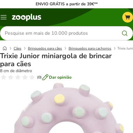
ENVIO GRÁTIS a partir de 39€**
Menu
Pesquisar
produtos
Cães
Brinquedos para cães
Brinquedos para cachorros
Trixie Jun
Trixie Junior miniargola de brincar
para cães
8 cm de diâmetro
Dar opinião
(
0
)