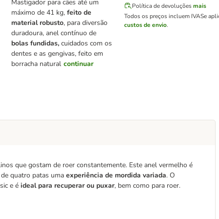
Mastigador para cães até um
Política de devoluções
mais
máximo de 41 kg,
feito de
Todos os preços incluem IVA
Se apl
material robusto
, para diversão
custos de envio
.
duradoura, anel contínuo de
bolas fundidas,
cuidados com os
dentes e as gengivas, feito em
borracha natural
continuar
inos que gostam de roer constantemente. Este anel vermelho é
o de quatro patas uma
experiência de mordida variada
. O
ic e é
ideal para recuperar ou puxar
, bem como para roer.