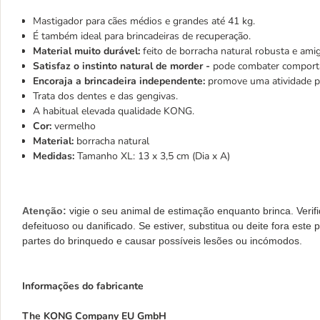
Mastigador para cães médios e grandes até 41 kg.
É também ideal para brincadeiras de recuperação.
Material muito durável:
feito de borracha natural robusta e ami
Satisfaz o instinto natural de morder -
pode combater comporta
Encoraja a brincadeira independente:
promove uma atividade 
Trata dos dentes e das gengivas.
A habitual elevada qualidade KONG.
Cor:
vermelho
Material:
borracha natural
Medidas:
Tamanho XL: 13 x 3,5 cm (Dia x A)
Atenção:
vigie o seu animal de estimação enquanto brinca. Verif
defeituoso ou danificado. Se estiver, substitua ou deite fora este
partes do brinquedo e causar possíveis lesões ou incómodos.
Informações do fabricante
The KONG Company EU GmbH