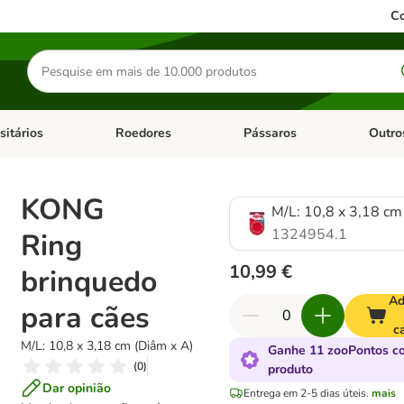
Co
Pesquisar
produtos
sitários
Roedores
Pássaros
Outro
de categoria: Dieta Vet.
Abrir menu de categoria: Antiparasitários
Abrir menu de categoria: Roed
Abrir me
KONG
M/L: 10,8 x 3,18 cm
1324954.1
Ring
10,99 €
brinquedo
Ad
para cães
c
M/L: 10,8 x 3,18 cm (Diâm x A)
Ganhe 11 zooPontos c
(
0
)
produto
Dar opinião
Entrega em 2-5 dias úteis.
mais