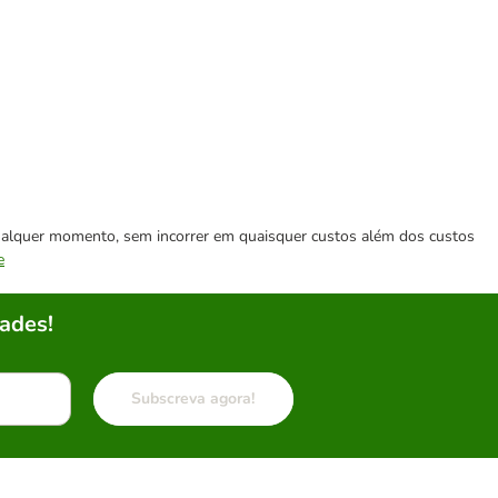
 qualquer momento, sem incorrer em quaisquer custos além dos custos
e
ades!
Subscreva agora!