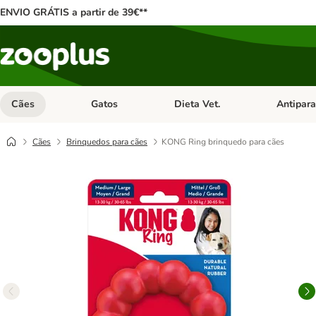
ENVIO GRÁTIS a partir de 39€**
Cães
Gatos
Dieta Vet.
Antipara
Abrir menu de categoria: Cães
Abrir menu de categoria: Gatos
Abrir menu 
Cães
Brinquedos para cães
KONG Ring brinquedo para cães