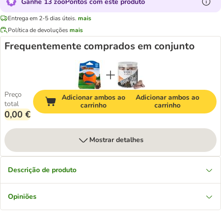
Ganhe 13 zooPontos com este produto
Entrega em 2-5 dias úteis.
mais
Política de devoluções
mais
Frequentemente comprados em conjunto
Preço
Adicionar ambos ao
Adicionar ambos ao
total
carrinho
carrinho
0,00 €
Mostrar detalhes
Descrição de produto
Opiniões