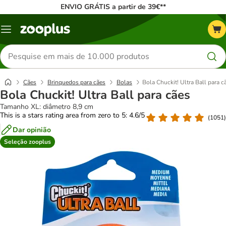
ENVIO GRÁTIS a partir de 39€**
Menu
Pesquisar
produtos
Cães
Brinquedos para cães
Bolas
Bola Chuckit! Ultra Ball para c
Bola Chuckit! Ultra Ball para cães
Tamanho XL: diâmetro 8,9 cm
This is a stars rating area from zero to 5: 4.6/5
(
1051
)
Dar opinião
Seleção zooplus