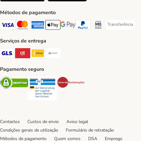
Métodos de pagamento
Transferência
Transferência P
Visa Payment Method
Mastercard Payment Method
American Express Payment Method
Apple Pay Payment Method
Google Pay Payment Method
PayPal Payment Method
Multibanco Payment Met
Serviços de entrega
GLS Shipping Method
CTTExpress Shipping Method
InPost Shipping Method
Paack Shipping Method
Pagamento seguro
Security
Security
Security
Contactos
Custos de envio
Aviso legal
Condições gerais de utilização
Formulário de retratação
Métodos de pagamento
Quem somos
DSA
Emprego