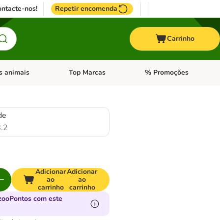
ntacte-nos!
Repetir encomenda
Carrinho
s animais
Top Marcas
% Promoções
ores
nu de categoria: Pássaros
Abrir menu de categoria: Outros animais
Abrir menu de categoria: T
de
.2
Adicionar
Adicionar
ao
ao
carrinho
carrinho
zooPontos com este