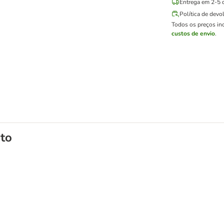
Entrega em 2-5 d
Política de devo
Todos os preços in
custos de envio
.
to
 para cães