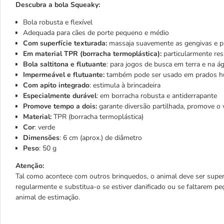
Descubra a bola Squeaky:
Bola robusta e flexível
Adequada para cães de porte pequeno e médio
Com superfície texturada:
massaja suavemente as gengivas e pr
Em material TPR (borracha termoplástica):
particularmente resi
Bola saltitona e flutuante
: para jogos de busca em terra e na á
Impermeável
e flutuante:
também pode ser usado em prados h
Com apito integrado
: estimula à brincadeira
Especialmente durável
: em borracha robusta e antiderrapante
Promove tempo a dois:
garante diversão partilhada, promove o 
Material:
TPR (borracha termoplástica)
Cor
: verde
Dimensões
: 6 cm (aprox.) de diâmetro
Peso
: 50 g
Atenção:
Tal como acontece com outros brinquedos, o animal deve ser superv
regularmente e substitua-o se estiver danificado ou se faltarem peç
animal de estimação.