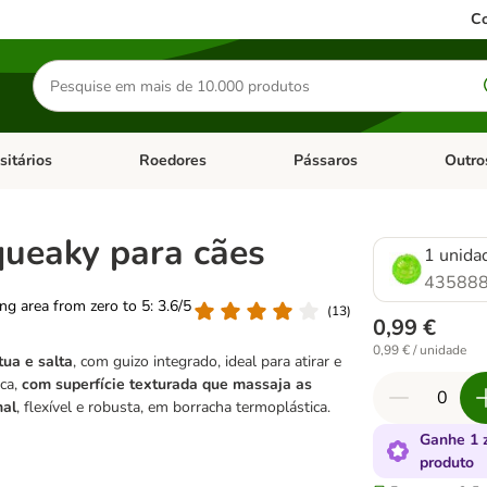
Co
Pesquisar
produtos
sitários
Roedores
Pássaros
Outro
de categoria: Dieta Vet.
Abrir menu de categoria: Antiparasitários
Abrir menu de categoria: Roed
Abrir me
queaky para cães
1 unida
435888
ting area from zero to 5: 3.6/5
(
13
)
0,99 €
0,99 € / unidade
tua e salta
, com guizo integrado, ideal para atirar e
sca,
com superfície texturada que massaja as
mal
, flexível e robusta, em borracha termoplástica.
Ganhe 1 
produto