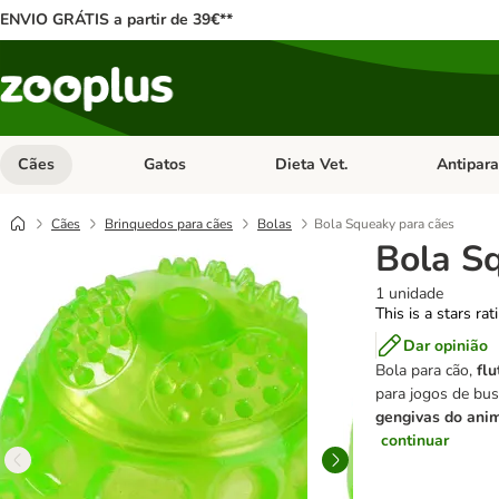
ENVIO GRÁTIS a partir de 39€**
Cães
Gatos
Dieta Vet.
Antipara
Abrir menu de categoria: Cães
Abrir menu de categoria: Gatos
Abrir menu 
Cães
Brinquedos para cães
Bolas
Bola Squeaky para cães
Bola S
1 unidade
This is a stars ra
Dar opinião
Bola para cão,
flu
para jogos de bu
gengivas do ani
continuar