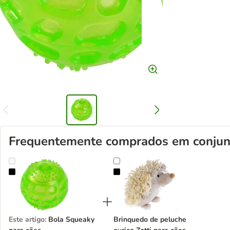
Frequentemente comprados em conjun
Bola Squeaky para cães
Brinquedo de peluche ouriço Zotti
Este artigo
:
Bola Squeaky
Brinquedo de peluche