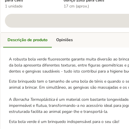
para cães
ouriço Zotti para cães
1 unidade
17 cm (aprox.)
Descrição de produto
Opiniões
A robusta bola verde fluorescente garante muita diversão ao brinc
da bola apresenta diferentes texturas, entre figuras geométricas 
dentes e gengivas saudáveis - tudo isto contribui para a higiene bu
Este brinquedo tem o tamanho de uma bola de ténis e quando o seu
animal a brincar. Em simultâneo, as gengivas são massajadas e os 
A
Borracha Termoplástica
é um material com bastante longevidade. 
impermeável e flutua, transformando-a no acessório ideal para jog
estruturada facilita ao animal pegar-lhe e transportá-la.
Esta bola verde é um brinquedo indispensável para o seu cão!