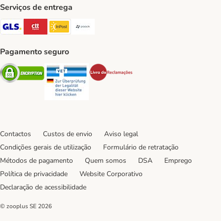
Serviços de entrega
GLS Shipping Method
CTTExpress Shipping Method
InPost Shipping Method
Paack Shipping Method
Pagamento seguro
Security
Security
Security
Contactos
Custos de envio
Aviso legal
Condições gerais de utilização
Formulário de retratação
Métodos de pagamento
Quem somos
DSA
Emprego
Política de privacidade
Website Corporativo
Declaração de acessibilidade
© zooplus SE
2026