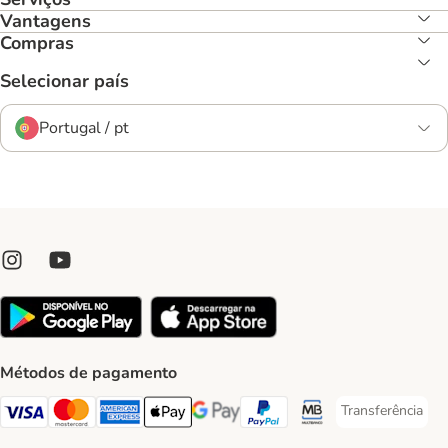
Vantagens
Compras
Selecionar país
Portugal / pt
Métodos de pagamento
Transferência
Transferência P
Visa Payment Method
Mastercard Payment Method
American Express Payment Method
Apple Pay Payment Method
Google Pay Payment Method
PayPal Payment Method
Multibanco Payment Met