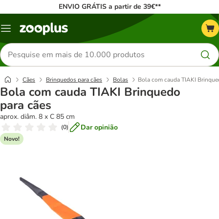
ENVIO GRÁTIS a partir de 39€**
Menu
Pesquisar
produtos
Cães
Brinquedos para cães
Bolas
Bola com cauda TIAKI Brinque
Bola com cauda TIAKI Brinquedo
para cães
aprox. diâm. 8 x C 85 cm
Dar opinião
(
0
)
Novo!