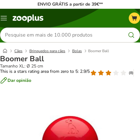
ENVIO GRÁTIS a partir de 39€**
Menu
Pesquisar
produtos
Cães
Brinquedos para cães
Bolas
Boomer Ball
Boomer Ball
Tamanho XL: Ø 25 cm
This is a stars rating area from zero to 5: 2.9/5
(
8
)
Dar opinião