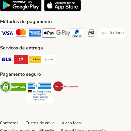
Métodos de pagamento
Transferência
Transferência P
Visa Payment Method
Mastercard Payment Method
American Express Payment Method
Apple Pay Payment Method
Google Pay Payment Method
PayPal Payment Method
Multibanco Payment Met
Serviços de entrega
GLS Shipping Method
CTTExpress Shipping Method
InPost Shipping Method
Paack Shipping Method
Pagamento seguro
Security
Security
Security
Contactos
Custos de envio
Aviso legal
Condições gerais de utilização
Formulário de retratação