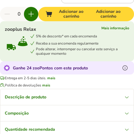
Adicionar ao
Adicionar ao
carrinho
carrinho
Mais informação
zooplus Relax
5% de desconto* em cada encomenda
Receba a sua encomenda regularmente
Pode alterar, interromper ou cancelar este serviço a
qualquer momento
Ganhe 24 zooPontos com este produto
Entrega em 2-5 dias úteis.
mais
Política de devoluções
mais
Descrição de produto
Composição
Quantidade recomendada