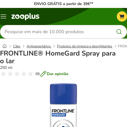
ENVIO GRÁTIS a partir de 39€**
Menu
Pesquisar
produtos
Cães
Antiparasitários
Produtos de limpeza e desinfetantes
FRONT
FRONTLINE® HomeGard Spray para
o lar
250 ml
Dar opinião
(
0
)