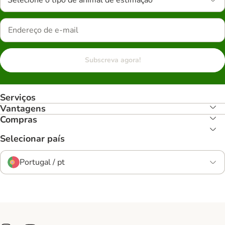
Selecione o tipo de animal de estimação
Subscreva agora!
Serviços
Vantagens
Compras
Selecionar país
Portugal / pt