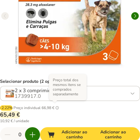
Preço total dos
Selecionar produto (2 opções)
mesmos itens se
comprados
2 x 3 comprimidos
separadamente
1739917.0
-2.22%
Preço individual
66,98 €
65,49 €
10,92 € / unidade
Adicionar ao
Adicionar ao
carrinho
carrinho