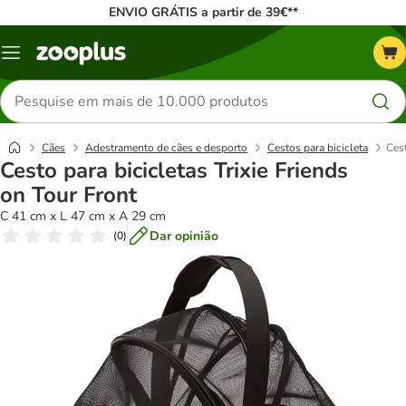
ENVIO GRÁTIS a partir de 39€**
Menu
Pesquisar
produtos
Cães
Adestramento de cães e desporto
Cestos para bicicleta
Cest
Cesto para bicicletas Trixie Friends
on Tour Front
C 41 cm x L 47 cm x A 29 cm
Dar opinião
(
0
)