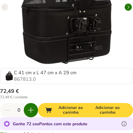
C 41 cm x L 47 cm x A 29 cm
867813.0
72,49 €
72,49 € / unidade
Adicionar ao
Adicionar ao
carrinho
carrinho
Ganhe 72 zooPontos com este produto