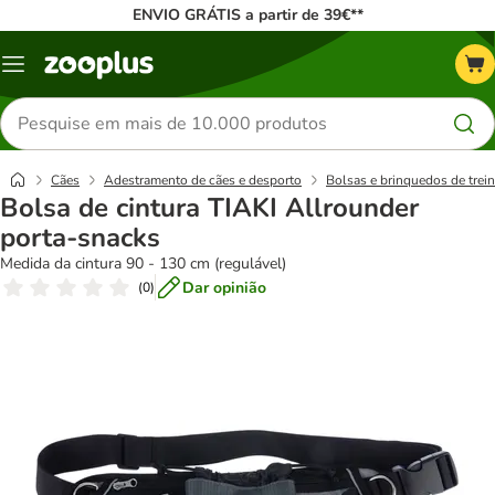
ENVIO GRÁTIS a partir de 39€**
Menu
Pesquisar
produtos
Cães
Adestramento de cães e desporto
Bolsas e brinquedos de trei
Bolsa de cintura TIAKI Allrounder
porta-snacks
Medida da cintura 90 - 130 cm (regulável)
Dar opinião
(
0
)