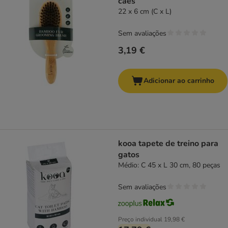
cães
22 x 6 cm (C x L)
Sem avaliações
3,19 €
Adicionar ao carrinho
kooa tapete de treino para
gatos
Médio: C 45 x L 30 cm, 80 peças
Sem avaliações
Preço individual
19,98 €