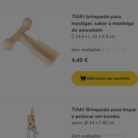
TIAKI brinquedo para
mastigar, sabor a manteiga
de amendoim
C 14,4 x L 12 x A 5 cm
Sem avaliações
4,49 €
Adicionar ao carrinho
TIAKI Brinquedo para trepar
e petiscar em bambu
aprox. Ø 14 x C 60 cm
Sem avaliações