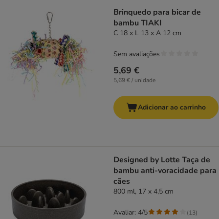
Brinquedo para bicar de
bambu TIAKI
C 18 x L 13 x A 12 cm
Sem avaliações
5,69 €
5,69 € / unidade
Adicionar ao carrinho
Designed by Lotte Taça de
bambu anti-voracidade para
cães
800 ml, 17 x 4,5 cm
Avaliar: 4/5
(
13
)