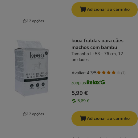
Adicionar ao carrinho
2 opções
kooa fraldas para cães
machos com bambu
Tamanho L: 53 - 76 cm, 12
unidades
Avaliar: 4.3/5
(
7
)
5,99 €
5,69 €
2 opções
Adicionar ao carrinho