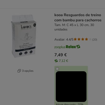
kooa Resguardos de treino
com bambu para cachorros
Tam. M: C 45 x L 30 cm, 30
unidades
Avaliar: 4.4/5
(
20
)
7,49 €
7,12 €
3 opções
Ativar desconto -20%