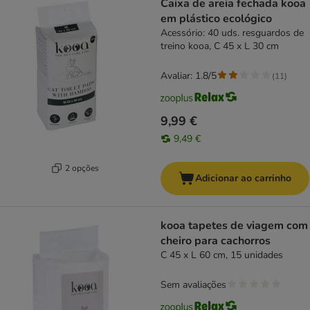
Caixa de areia fechada kooa
em plástico ecológico
Acessório: 40 uds. resguardos de
treino kooa, C 45 x L 30 cm
Avaliar: 1.8/5
(
11
)
9,99 €
9,49 €
2 opções
Adicionar ao carrinho
kooa tapetes de viagem com
cheiro para cachorros
C 45 x L 60 cm, 15 unidades
Sem avaliações