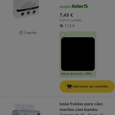
7,49 €
0,25 € / unidade
7,12 €
2 opções
Ativar desconto -20%
Adicionar ao carrinho
kooa fraldas para cães
machos com bambu
Tamanho M: 40 - 53 cm, 12