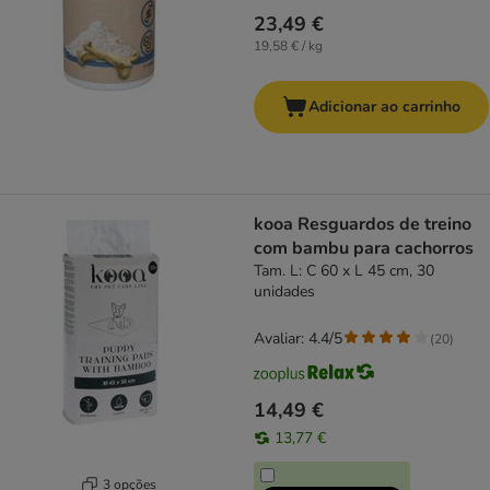
23,49 €
19,58 € / kg
Adicionar ao carrinho
kooa Resguardos de treino
com bambu para cachorros
Tam. L: C 60 x L 45 cm, 30
unidades
Avaliar: 4.4/5
(
20
)
14,49 €
13,77 €
3 opções