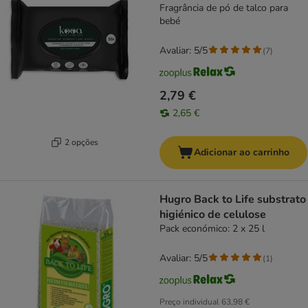
Fragrância de pó de talco para
bebé
Avaliar: 5/5
(
7
)
2,79 €
2,65 €
2 opções
Adicionar ao carrinho
Hugro Back to Life substrato
higiénico de celulose
Pack económico: 2 x 25 l
Avaliar: 5/5
(
1
)
Preço individual
63,98 €