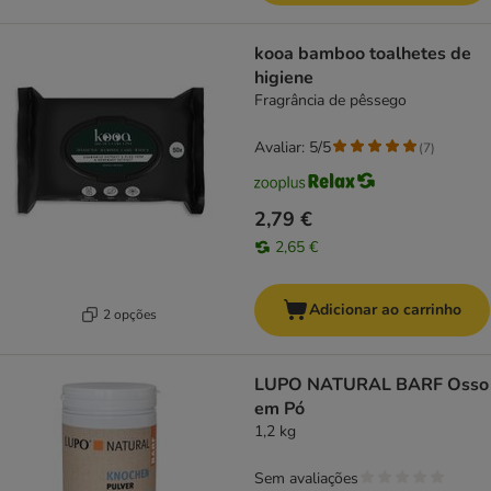
kooa bamboo toalhetes de
higiene
Fragrância de pêssego
Avaliar: 5/5
(
7
)
2,79 €
2,65 €
Adicionar ao carrinho
2 opções
LUPO NATURAL BARF Osso
em Pó
1,2 kg
Sem avaliações