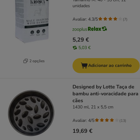
unidades
Avaliar: 4.3/5
(
7
)
5,29 €
5,03 €
2 opções
Adicionar ao carrinho
Designed by Lotte Taça de
bambu anti-voracidade para
cães
1430 ml, 21 x 5,5 cm
Avaliar: 4/5
(
13
)
19,69 €