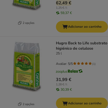
62,49 €
1,25 € / l
59,37 €
2 opções
Adicionar ao carrinho
Hugro Back to Life substrato
higiénico de celulose
25 l
Avaliar: 5/5
(
1
)
31,99 €
1,28 € / l
30,39 €
Adicionar ao carrinho
2 opções