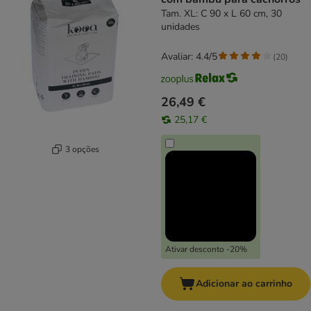
Tam. XL: C 90 x L 60 cm, 30
unidades
Avaliar: 4.4/5
(
20
)
26,49 €
25,17 €
3 opções
Ativar desconto -20%
Adicionar ao carrinho