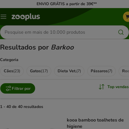
ENVIO GRÁTIS a partir de 39€**
Menu
Pesquisar
produtos
Resultados por
Barkoo
Categoria
Cães
(
23
)
Gatos
(
17
)
Dieta Vet.
(
7
)
Pássaros
(
7
)
Roe
Top vendas
Filtrar por
1 - 40 de 40 resultados
product items have been changed
kooa bamboo toalhetes de
higiene