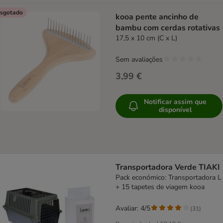
sgotado
kooa pente ancinho de
bambu com cerdas rotativas
17,5 x 10 cm (C x L)
Sem avaliações
3,99 €
Notificar assim que
disponível
Transportadora Verde TIAKI
Pack económico: Transportadora L
+ 15 tapetes de viagem kooa
Avaliar: 4/5
(
31
)