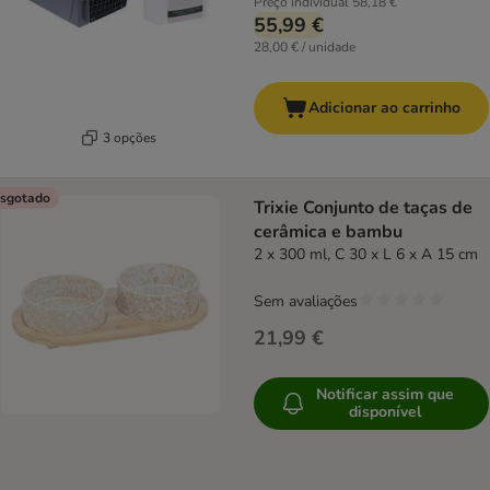
Preço individual
58,18 €
55,99 €
28,00 € / unidade
Adicionar ao carrinho
3 opções
sgotado
Trixie Conjunto de taças de
cerâmica e bambu
2 x 300 ml, C 30 x L 6 x A 15 cm
Sem avaliações
21,99 €
Notificar assim que
disponível