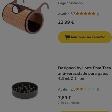
Bege / castanho
Avaliar: 5/5
(
1
)
22,99 €
Adicionar ao carrinho
Designed by Lotte Pom Taça
anti-voracidade para gatos
410 ml, Ø 14 cm
Avaliar: 2/5
(
1
)
7,69 €
7,69 € / unidade