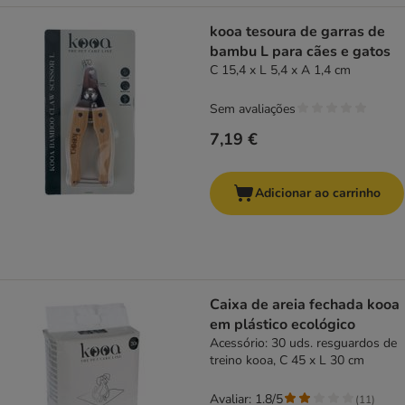
kooa tesoura de garras de
bambu L para cães e gatos
C 15,4 x L 5,4 x A 1,4 cm
Sem avaliações
7,19 €
Adicionar ao carrinho
Caixa de areia fechada kooa
em plástico ecológico
Acessório: 30 uds. resguardos de
treino kooa, C 45 x L 30 cm
Avaliar: 1.8/5
(
11
)