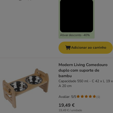
Ativar desconto -40%
Adicionar ao carrinho
Modern Living Comedouro
duplo com suporte de
bambu
Capacidade 550 ml - C 42 x L 19 x
A 20 cm
Avaliar: 5/5
(
1
)
19,49 €
19,49 € / unidade