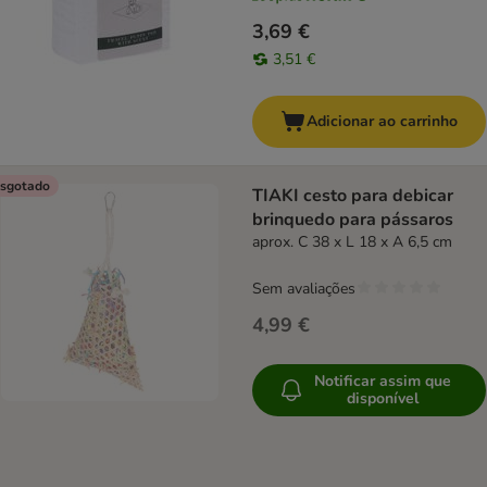
3,69 €
3,51 €
Adicionar ao carrinho
sgotado
TIAKI cesto para debicar
brinquedo para pássaros
aprox. C 38 x L 18 x A 6,5 cm
Sem avaliações
4,99 €
Notificar assim que
disponível