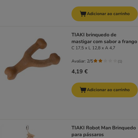
Adicionar ao carrinho
TIAKI brinquedo de
mastigar com sabor a frango
C 17,5 x L 12,8 x A 4,7
Avaliar: 2/5
(
1
)
4,19 €
Adicionar ao carrinho
TIAKI Robot Man Brinquedo
para pássaros