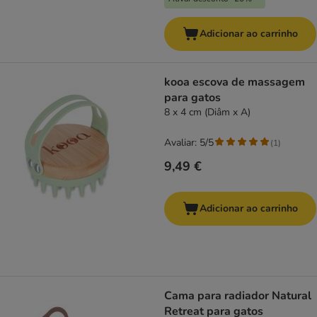
Adicionar ao carrinho
kooa escova de massagem
para gatos
8 x 4 cm (Diâm x A)
Avaliar: 5/5
(
1
)
9,49 €
Adicionar ao carrinho
Cama para radiador Natural
Retreat para gatos