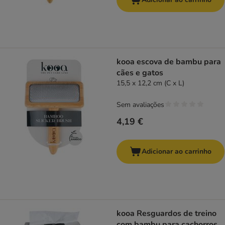
kooa escova de bambu para
cães e gatos
15,5 x 12,2 cm (C x L)
Sem avaliações
4,19 €
Adicionar ao carrinho
kooa Resguardos de treino
com bambu para cachorros