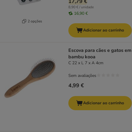
17,79 €
8,90 € / unidade
16,90 €
2 opções
Adicionar ao carrinho
Escova para cães e gatos em
bambu kooa
C 22 x L 7 x A 4cm
Sem avaliações
4,99 €
Adicionar ao carrinho