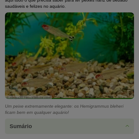
aqui tudo o que precisa saber para ter peixes nariz de bêbado
saudáveis e felizes no aquário.
© miropa20 / stock.adobe.com
Um peixe extremamente elegante: os Hemigrammus bleheri
ficam bem em qualquer aquário!
Sumário