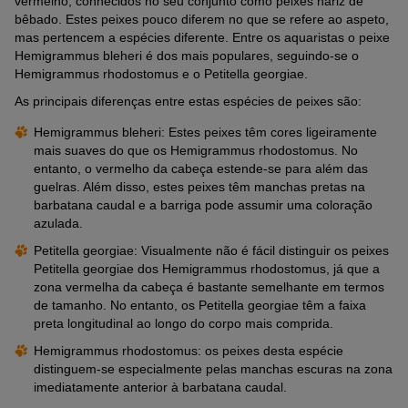
vermelho, conhecidos no seu conjunto como peixes nariz de
bêbado. Estes peixes pouco diferem no que se refere ao aspeto,
mas pertencem a espécies diferente. Entre os aquaristas o peixe
Hemigrammus bleheri é dos mais populares, seguindo-se o
Hemigrammus rhodostomus e o Petitella georgiae.
As principais diferenças entre estas espécies de peixes são:
Hemigrammus bleheri: Estes peixes têm cores ligeiramente
mais suaves do que os Hemigrammus rhodostomus. No
entanto, o vermelho da cabeça estende-se para além das
guelras. Além disso, estes peixes têm manchas pretas na
barbatana caudal e a barriga pode assumir uma coloração
azulada.
Petitella georgiae: Visualmente não é fácil distinguir os peixes
Petitella georgiae dos Hemigrammus rhodostomus, já que a
zona vermelha da cabeça é bastante semelhante em termos
de tamanho. No entanto, os Petitella georgiae têm a faixa
preta longitudinal ao longo do corpo mais comprida.
Hemigrammus rhodostomus: os peixes desta espécie
distinguem-se especialmente pelas manchas escuras na zona
imediatamente anterior à barbatana caudal.