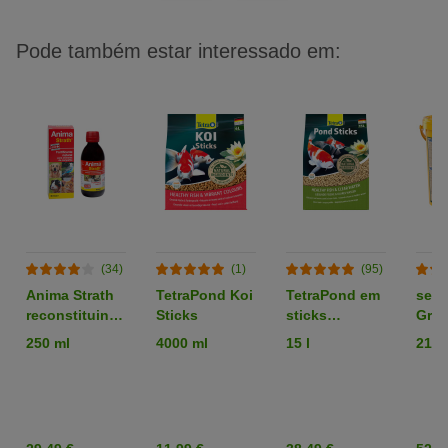
Pode também estar interessado em:
(34)
(1)
(95)
Anima Strath
TetraPond Koi
TetraPond em
sera
reconstituinte
Sticks
sticks
Gran
para cães e
Alimento para
médi
250 ml
4000 ml
15 l
21 li
gatos
peixes de lago
peix