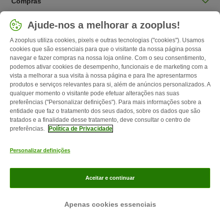
Compras
Selecionar país
Ajude-nos a melhorar a zooplus!
Portugal / PT
A zooplus utiliza cookies, pixels e outras tecnologias ("cookies"). Usamos
cookies que são essenciais para que o visitante da nossa página possa
navegar e fazer compras na nossa loja online. Com o seu consentimento,
Follow zooplus
podemos ativar cookies de desempenho, funcionais e de marketing com a
vista a melhorar a sua visita à nossa página e para lhe apresentarmos
produtos e serviços relevantes para si, além de anúncios personalizados. A
qualquer momento o visitante pode efetuar alterações nas suas
preferências ("Personalizar definições"). Para mais informações sobre a
entidade que faz o tratamento dos seus dados, sobre os dados que são
tratados e a finalidade desse tratamento, deve consultar o centro de
preferências.
Política de Privacidade
Personalizar definições
Contactos
Custos de envio
Aviso legal
Condições gerais de
utilização
Formulário de retratação
Métodos de pagamento
Quem
Aceitar e continuar
somos
Emprego
Política de privacidade
Website Corporativo
zooplus Magazine publicada por zooplus SE © zooplus SE 2026
Apenas cookies essenciais