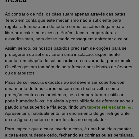
Ao contrário de nós, os cães suam apenas através das patas.
Tendo em conta que este mecanismo não é suficiente para
regular a temperatura de todo o corpo, os cães ofegam para
libertar o calor em excesso. Porém, face a temperaturas
elevadíssimas, nem desse modo conseguem enfrentar o calor.
Assim sendo, os nossos patudos precisam de opções para se
protegerem do sol e evitarem uma insolação: experimente
montar um chapéu de sol no jardim ou na varanda, por exemplo.
Os cães gostam também de se refrescar por debaixo de árvores
ou de arbustos.
Pisos de cor escura expostos ao sol devem ser cobertos com
uma manta de tons claros ou com uma toalha velha como
proteção contra o calor intenso; se a temperatura o justificar
pode humedecê-los. Há ainda a possibilidade de oferecer ao seu
patudo uma superfície fria adquirindo um
tapete refrescante
.
Apresentam, habitualmente, um enchimento de gel refrigerante
ou de água e podem ser arrefecidos no congelador.
Para impedir que o calor invada a casa, é uma boa ideia manter
a casa escura desde cedo, fechando as cortinas ou as persianas.