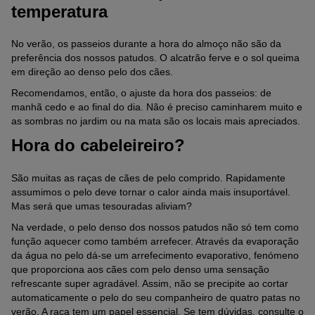
temperatura
No verão, os passeios durante a hora do almoço não são da
preferência dos nossos patudos. O alcatrão ferve e o sol queima
em direção ao denso pelo dos cães.
Recomendamos, então, o ajuste da hora dos passeios: de
manhã cedo e ao final do dia. Não é preciso caminharem muito e
as sombras no jardim ou na mata são os locais mais apreciados.
Hora do cabeleireiro?
São muitas as raças de cães de pelo comprido. Rapidamente
assumimos o pelo deve tornar o calor ainda mais insuportável.
Mas será que umas tesouradas aliviam?
Na verdade, o pelo denso dos nossos patudos não só tem como
função aquecer como também arrefecer. Através da evaporação
da água no pelo dá-se um arrefecimento evaporativo, fenómeno
que proporciona aos cães com pelo denso uma sensação
refrescante super agradável. Assim, não se precipite ao cortar
automaticamente o pelo do seu companheiro de quatro patas no
verão. A raça tem um papel essencial. Se tem dúvidas, consulte o