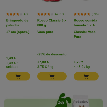
(7)
(4527)
(695)
Brinquedo de
Rocco Classic 6 x
Rocco comida
peluche
800 g
húmida 1 x 400
ouriço Zotti
g - Pack de
17 cm (aprox.)
Vaca pura
Classic: Vaca
para cães
degustação
Pura
-25% de desconto
1,49 €
17,99 €
1,79 €
1,49 € /
unidade
3,75 € / kg
4,48 € / kg