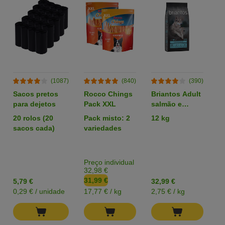
(1087)
(840)
(390)
Sacos pretos
Rocco Chings
Briantos Adult
R
para dejetos
Pack XXL
salmão e
p
batata - SEM
z
20 rolos (20
Pack misto: 2
12 kg
P
CEREAIS
sacos cada)
variedades
e
T
u
Preço individual
Pr
32,98 €
1
31,99 €
1
5,79 €
32,99 €
0,29 € / unidade
17,77 € / kg
2,75 € / kg
0,