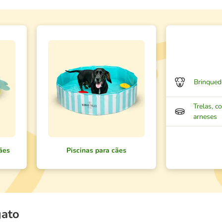
Brinqued
Trelas, co
arneses
ães
Piscinas para cães
gato