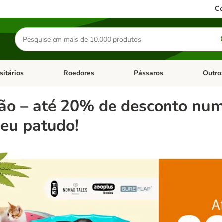
Co
Pesquisar
produtos
sitários
Roedores
Pássaros
Outro
de categoria: Dieta Vet.
Abrir menu de categoria: Antiparasitários
Abrir menu de categoria: Roed
Abrir me
rão – até 20% de desconto nu
seu patudo!