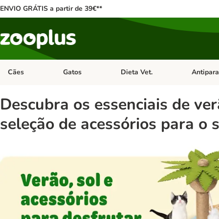
ENVIO GRÁTIS a partir de 39€**
Cães
Gatos
Dieta Vet.
Antipara
Abrir menu de categoria: Cães
Abrir menu de categoria: Gatos
Abrir menu 
Descubra os essenciais de ve
seleção de acessórios para o 