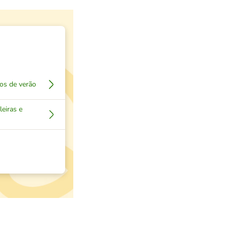
os de verão
leiras e