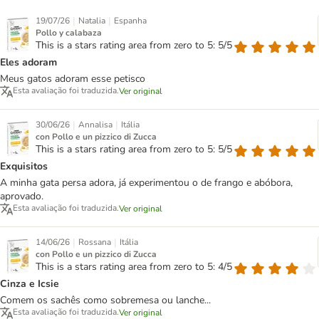
|
|
19/07/26
Natalia
Espanha
Pollo y calabaza
This is a stars rating area from zero to 5: 5/5
Eles adoram
Meus gatos adoram esse petisco
Esta avaliação foi traduzida.
Ver original
|
|
30/06/26
Annalisa
Itália
con Pollo e un pizzico di Zucca
This is a stars rating area from zero to 5: 5/5
Exquisitos
A minha gata persa adora, já experimentou o de frango e abóbora,
aprovado.
Esta avaliação foi traduzida.
Ver original
|
|
14/06/26
Rossana
Itália
con Pollo e un pizzico di Zucca
This is a stars rating area from zero to 5: 4/5
Cinza e Icsie
Comem os sachês como sobremesa ou lanche...
Esta avaliação foi traduzida.
Ver original