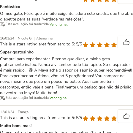
Fantástico
O meu gato, Félix, que é muito exigente, adora este snack... que lhe abre
o apetite para as suas "verdadeiras refeições".
Esta avaliação foi traduzida.
Ver original
|
|
16/01/24
Nicole G.
Alemanha
This is a stars rating area from zero to 5: 5/5
Super gostosinho
Comprei para experimentar. E tenho que dizer, a minha gata
praticamente inalou. Nunca a vi lamber tudo tão rápido. Só o aspirador
é mais rápido... 😁 A Maya acha o sabor de salmão super recomendável!
Para experimentar é ótimo, vêm só 5 porçõezinhas! Vou comprar de
novo, mesmo que pese um pouco no bolso. Aqui sempre tem
descontos, então vale a pena! Finalmente um petisco que não dá prisão
de ventre na Maya! Muito bom!
Esta avaliação foi traduzida.
Ver original
|
12/01/24
França
This is a stars rating area from zero to 5: 5/5
Muito bom, mas!
O meu gato adora este produto, mas aumentou 2€ em 1 ano!! -