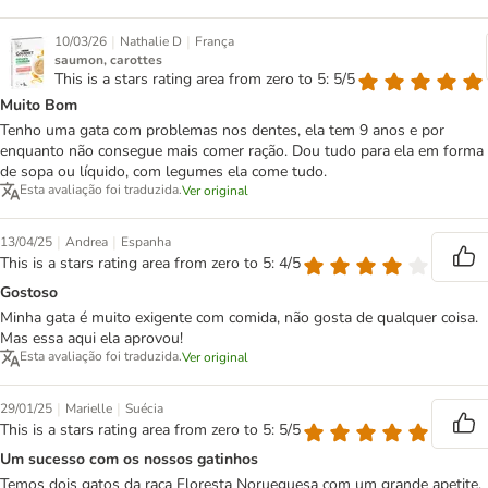
|
|
10/03/26
Nathalie D
França
saumon, carottes
This is a stars rating area from zero to 5: 5/5
Muito Bom
Tenho uma gata com problemas nos dentes, ela tem 9 anos e por
enquanto não consegue mais comer ração. Dou tudo para ela em forma
de sopa ou líquido, com legumes ela come tudo.
Esta avaliação foi traduzida.
Ver original
|
|
13/04/25
Andrea
Espanha
This is a stars rating area from zero to 5: 4/5
Gostoso
Minha gata é muito exigente com comida, não gosta de qualquer coisa.
Mas essa aqui ela aprovou!
Esta avaliação foi traduzida.
Ver original
|
|
29/01/25
Marielle
Suécia
This is a stars rating area from zero to 5: 5/5
Um sucesso com os nossos gatinhos
Temos dois gatos da raça Floresta Norueguesa com um grande apetite,