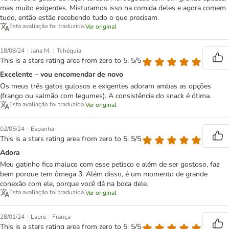
mas muito exigentes. Misturamos isso na comida deles e agora comem
tudo, então estão recebendo tudo o que precisam.
Esta avaliação foi traduzida.
Ver original
|
|
18/08/24
Jana M.
Tchéquia
This is a stars rating area from zero to 5: 5/5
Excelente – vou encomendar de novo
Os meus três gatos gulosos e exigentes adoram ambas as opções
(frango ou salmão com legumes). A consistência do snack é ótima.
Esta avaliação foi traduzida.
Ver original
|
02/05/24
Espanha
This is a stars rating area from zero to 5: 5/5
Adora
Meu gatinho fica maluco com esse petisco e além de ser gostoso, faz
bem porque tem ômega 3. Além disso, é um momento de grande
conexão com ele, porque você dá na boca dele.
Esta avaliação foi traduzida.
Ver original
|
|
28/01/24
Laure
França
This is a stars rating area from zero to 5: 5/5