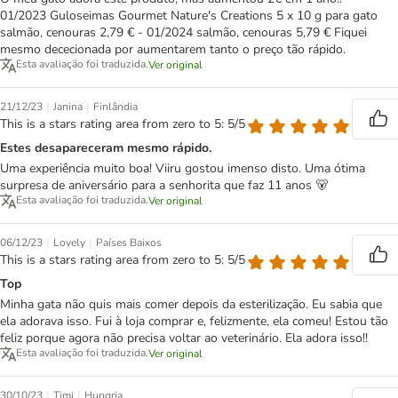
01/2023 Guloseimas Gourmet Nature's Creations 5 x 10 g para gato
salmão, cenouras 2,79 € - 01/2024 salmão, cenouras 5,79 € Fiquei
mesmo dececionada por aumentarem tanto o preço tão rápido.
Esta avaliação foi traduzida.
Ver original
|
|
21/12/23
Janina
Finlândia
This is a stars rating area from zero to 5: 5/5
Estes desapareceram mesmo rápido.
Uma experiência muito boa! Viiru gostou imenso disto. Uma ótima
surpresa de aniversário para a senhorita que faz 11 anos 🐻
Esta avaliação foi traduzida.
Ver original
|
|
06/12/23
Lovely
Países Baixos
This is a stars rating area from zero to 5: 5/5
Top
Minha gata não quis mais comer depois da esterilização. Eu sabia que
ela adorava isso. Fui à loja comprar e, felizmente, ela comeu! Estou tão
feliz porque agora não precisa voltar ao veterinário. Ela adora isso!!
Esta avaliação foi traduzida.
Ver original
|
|
30/10/23
Timi
Hungria