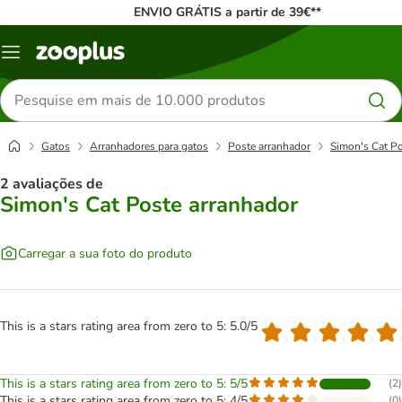
ENVIO GRÁTIS a partir de 39€**
Menu
Pesquisar
produtos
Gatos
Arranhadores para gatos
Poste arranhador
Simon's Cat Po
2 avaliações de
Simon's Cat Poste arranhador
Carregar a sua foto do produto
This is a stars rating area from zero to 5: 5.0/5
This is a stars rating area from zero to 5: 5/5
(
2
)
This is a stars rating area from zero to 5: 4/5
(
0
)