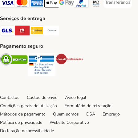
Transferência
Transferência P
Visa Payment Method
Mastercard Payment Method
American Express Payment Method
Apple Pay Payment Method
Google Pay Payment Method
PayPal Payment Method
Multibanco Payment Met
Serviços de entrega
GLS Shipping Method
CTTExpress Shipping Method
InPost Shipping Method
Paack Shipping Method
Pagamento seguro
Security
Security
Security
Contactos
Custos de envio
Aviso legal
Condições gerais de utilização
Formulário de retratação
Métodos de pagamento
Quem somos
DSA
Emprego
Política de privacidade
Website Corporativo
Declaração de acessibilidade