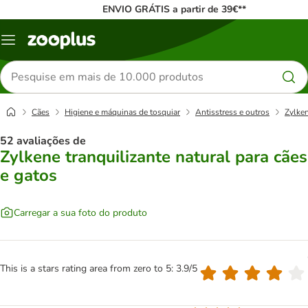
ENVIO GRÁTIS a partir de 39€**
Menu
Pesquisar
produtos
Cães
Higiene e máquinas de tosquiar
Antisstress e outros
Zylken
52 avaliações de
Zylkene tranquilizante natural para cães
e gatos
Carregar a sua foto do produto
This is a stars rating area from zero to 5: 3.9/5