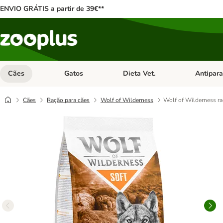
ENVIO GRÁTIS a partir de 39€**
Cães
Gatos
Dieta Vet.
Antipara
Abrir menu de categoria: Cães
Abrir menu de categoria: Gatos
Abrir menu 
Cães
Ração para cães
Wolf of Wilderness
Wolf of Wilderness ra