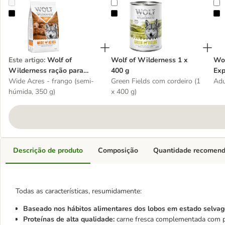
Wolf of Wilderness ração para cães
Wolf of Wilderness 1 x 400 g
W
Este artigo
:
Wolf of
Wolf of Wilderness 1 x
Wol
Wilderness ração para
400 g
Exp
cães
Wide Acres - frango (semi-
Green Fields com cordeiro (1
400
Adu
húmida, 350 g)
x 400 g)
deg
Descrição de produto
Composição
Quantidade recomen
Todas as características, resumidamente:
Baseado nos hábitos alimentares dos lobos em estado selva
Proteínas de alta qualidade:
carne fresca complementada com pr