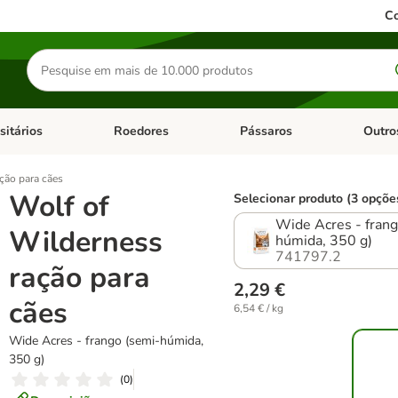
Co
Pesquisar
produtos
sitários
Roedores
Pássaros
Outro
de categoria: Dieta Vet.
Abrir menu de categoria: Antiparasitários
Abrir menu de categoria: Roed
Abrir me
ção para cães
Wolf of
Selecionar produto (3 opçõe
Wide Acres - frang
Wilderness
húmida, 350 g)
741797.2
ração para
2,29 €
cães
6,54 € / kg
Wide Acres - frango (semi-húmida,
350 g)
(
0
)