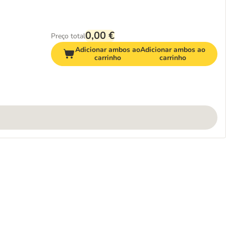
ão
0,00 €
Preço total
Adicionar ambos ao
Adicionar ambos ao
carrinho
carrinho