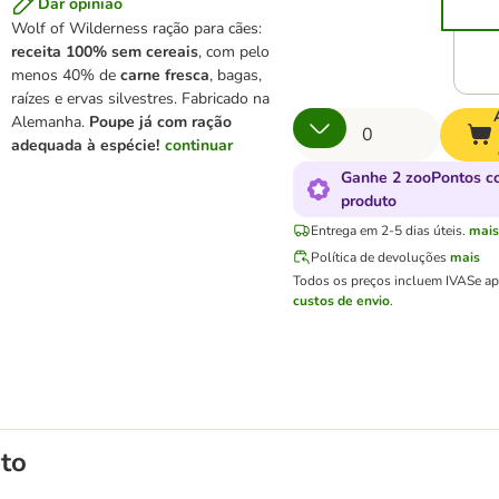
Dar opinião
Wolf of Wilderness ração para cães:
receita 100% sem cereais
, com pelo
menos 40% de
carne fresca
, bagas,
raízes e ervas silvestres. Fabricado na
Alemanha.
Poupe já com ração
adequada à espécie!
continuar
Ganhe 2 zooPontos c
produto
Entrega em 2-5 dias úteis.
mais
Política de devoluções
mais
Todos os preços incluem IVA
Se ap
custos de envio
.
to