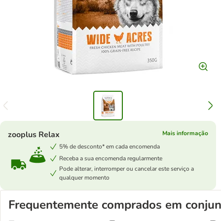
zooplus Relax
Mais informação
5% de desconto* em cada encomenda
Receba a sua encomenda regularmente
Pode alterar, interromper ou cancelar este serviço a
qualquer momento
Frequentemente comprados em conjun