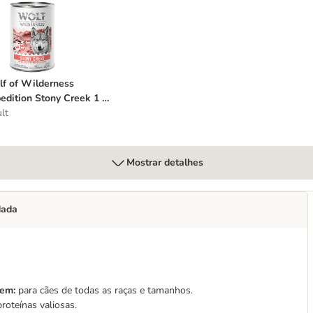
olf of Wilderness Expedition Stony Creek 1 x 400 g - Pack de degustaç
f of Wilderness
edition Stony Creek 1 x
 g - Pack de
lt
ustação
Mostrar detalhes
dada
gem:
para cães de todas as raças e tamanhos.
oteínas valiosas.