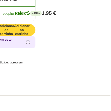
1,95 €
-15%
Adicionar
Adicionar
ao
ao
carrinho
carrinho
om este
licável, acrescem