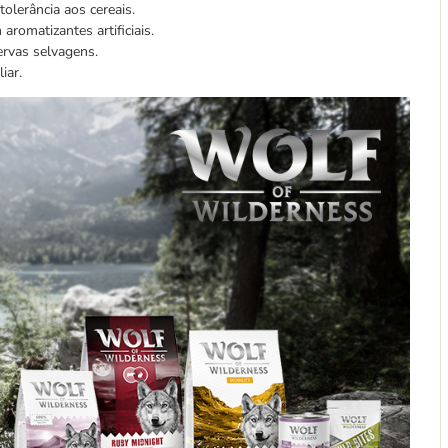
lerância aos cereais.
aromatizantes artificiais.
ervas selvagens.
iar.