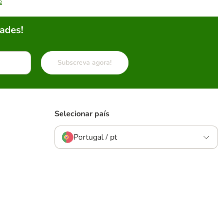
e
ades!
Subscreva agora!
Selecionar país
Portugal / pt