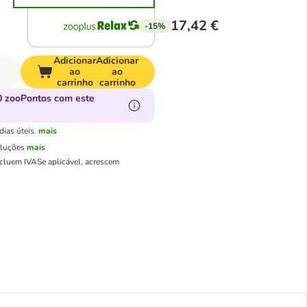
17,42 €
-15%
Adicionar
Adicionar
ao
ao
carrinho
carrinho
 zooPontos com este
ias úteis.
mais
oluções
mais
ncluem IVA
Se aplicável, acrescem