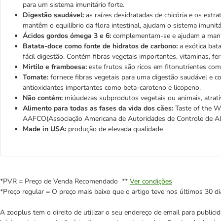
para um sistema imunitário forte.
Digestão saudável:
as raízes desidratadas de chicória e os extra
mantêm o equilíbrio da flora intestinal, ajudam o sistema imunitá
Ácidos gordos ómega 3 e 6:
complementam-se e ajudam a mante
Batata-doce como fonte de hidratos de carbono:
a exótica bata
fácil digestão. Contém fibras vegetais importantes, vitaminas, fer
Mirtilo e framboesa:
este frutos são ricos em fitonutrientes com
Tomate:
fornece fibras vegetais para uma digestão saudável e
antioxidantes importantes como beta-caroteno e licopeno.
Não contém:
miúudezas subprodutos vegetais ou animais, atrati
Alimento para todas as fases da vida dos cães:
Taste of the Wi
AAFCO(Associação Americana de Autoridades de Controle de Al
Made in USA:
produção de elevada qualidade
*PVR = Preço de Venda Recomendado **
Ver condições
*Preço regular = O preço mais baixo que o artigo teve nos últimos 30 di
A zooplus tem o direito de utilizar o seu endereço de email para publi