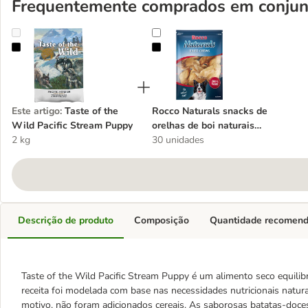
Frequentemente comprados em conjun
Taste of the Wild Pacific Stream Puppy
Rocco Naturals snacks de orelhas 
Este artigo
:
Taste of the
Rocco Naturals snacks de
Wild Pacific Stream Puppy
orelhas de boi naturais
2 kg
para cães
30 unidades
Descrição de produto
Composição
Quantidade recomen
Taste of the Wild Pacific Stream Puppy é um alimento seco equilib
receita foi modelada com base nas necessidades nutricionais natur
motivo, não foram adicionados cereais. As saborosas batatas-doces