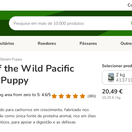
Co
Pesquisar
produtos
sitários
Roedores
Pássaros
Outro
de categoria: Dieta Vet.
Abrir menu de categoria: Antiparasitários
Abrir menu de categoria: Roed
Abrir me
c Stream Puppy
f the Wild Pacific
Selecionar prod
2 kg
 Puppy
41371
20,49 €
ing area from zero to 5: 4.6/5
(
381
)
10,25 € / kg
ado para cachorros em crescimento, fabricado nos
o como única fonte de proteína animal, rico em óleo
ticos, para apoiar a digestão e as defesas