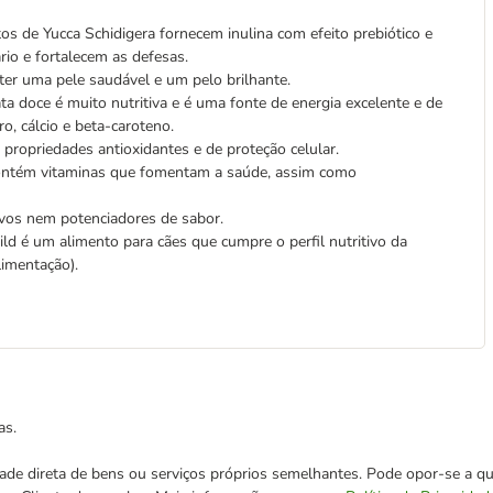
tos de Yucca Schidigera fornecem inulina com efeito prebiótico e
rio e fortalecem as defesas.
r uma pele saudável e um pelo brilhante.
ta doce é muito nutritiva e é uma fonte de energia excelente e de
ro, cálcio e beta-caroteno.
 propriedades antioxidantes e de proteção celular.
 contém vitaminas que fomentam a saúde, assim como
vos nem potenciadores de sabor.
ld é um alimento para cães que cumpre o perfil nutritivo da
imentação).
as.
cidade direta de bens ou serviços próprios semelhantes. Pode opor-se a