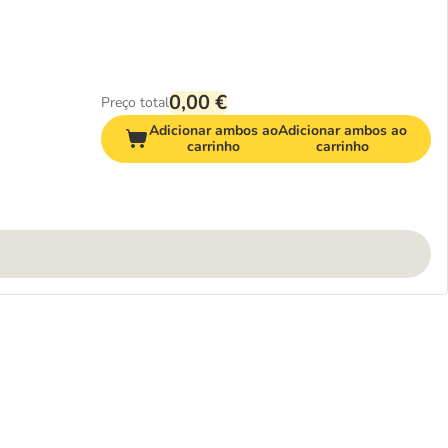
0,00 €
Preço total
Adicionar ambos ao
Adicionar ambos ao
carrinho
carrinho