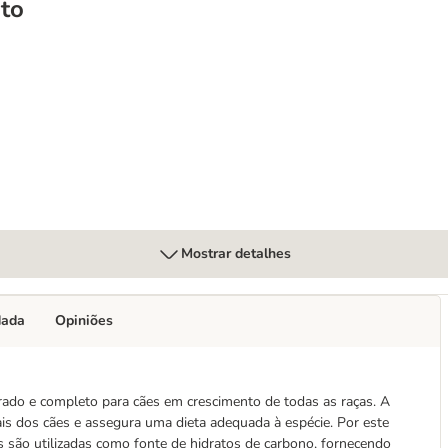
to
de boi naturais para cães
Mostrar detalhes
dada
Opiniões
rado e completo para cães em crescimento de todas as raças. A
ais dos cães e assegura uma dieta adequada à espécie. Por este
 são utilizadas como fonte de hidratos de carbono, fornecendo