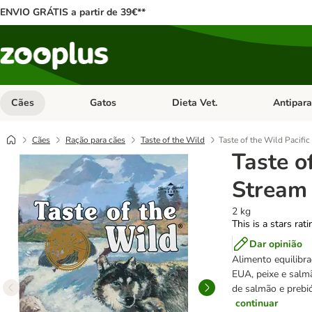
ENVIO GRÁTIS a partir de 39€**
Cães
Gatos
Dieta Vet.
Antipara
Abrir menu de categoria: Cães
Abrir menu de categoria: Gatos
Abrir menu 
Cães
Ração para cães
Taste of the Wild
Taste of the Wild Pacifi
Taste o
Stream
2 kg
This is a stars rat
Dar opinião
Alimento equilibr
EUA, peixe e salmã
de salmão e prebió
continuar