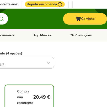
ntacte-nos!
Repetir encomenda
Carrinho
s animais
Top Marcas
% Promoções
ores
nu de categoria: Pássaros
Abrir menu de categoria: Outros animais
Abrir menu de categoria: T
uto (4 opções)
0.3
Compra
20,49 €
não
recorrente