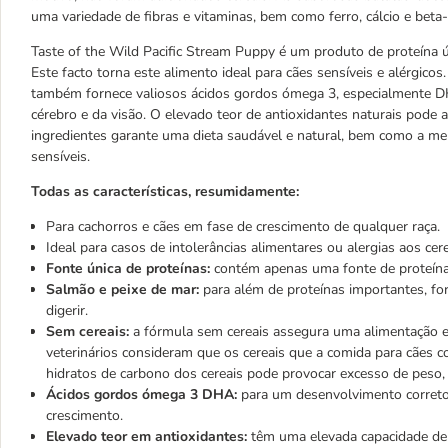
uma variedade de fibras e vitaminas, bem como ferro, cálcio e beta
Taste of the Wild Pacific Stream Puppy é um produto de proteína ú
Este facto torna este alimento ideal para cães sensíveis e alérgico
também fornece valiosos ácidos gordos ómega 3, especialmente D
cérebro e da visão. O elevado teor de antioxidantes naturais pode
ingredientes garante uma dieta saudável e natural, bem como a mel
sensíveis.
Todas as características, resumidamente:
Para cachorros e cães em fase de crescimento de qualquer raça.
Ideal para casos de intolerâncias alimentares ou alergias aos ce
Fonte única de proteínas:
contém apenas uma fonte de proteínas
Salmão e peixe de mar:
para além de proteínas importantes, fo
digerir.
Sem cereais:
a fórmula sem cereais assegura uma alimentação eq
veterinários consideram que os cereais que a comida para cães
hidratos de carbono dos cereais pode provocar excesso de peso, 
Ácidos gordos ómega 3 DHA:
para um desenvolvimento correto 
crescimento.
Elevado teor em antioxidantes:
têm uma elevada capacidade de pr