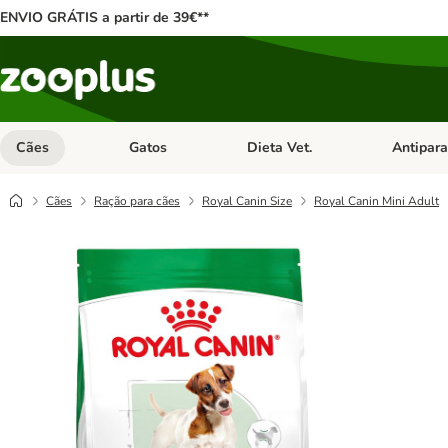
ENVIO GRÁTIS a partir de 39€**
Cães
Gatos
Dieta Vet.
Antipara
Abrir menu de categoria: Cães
Abrir menu de categoria: Gatos
Abrir menu 
Cães
Ração para cães
Royal Canin Size
Royal Canin Mini Adult