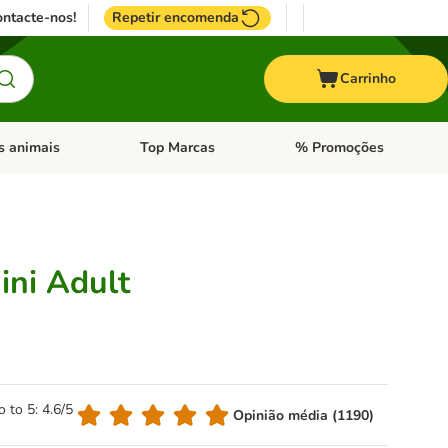
ntacte-nos!
Repetir encomenda
Carrinho
s animais
Top Marcas
% Promoções
ores
nu de categoria: Pássaros
Abrir menu de categoria: Outros animais
Abrir menu de categoria: T
ini Adult
o to 5: 4.6/5
Opinião média (1190)