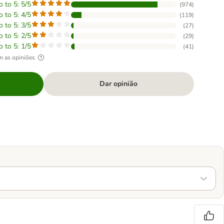
o to 5: 5/5
(
974
)
o to 5: 4/5
(
119
)
o to 5: 3/5
(
27
)
o to 5: 2/5
(
29
)
o to 5: 1/5
(
41
)
m as opiniões
Dar opinião