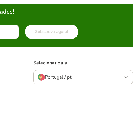
ades!
Subscreva agora!
Selecionar país
Portugal / pt