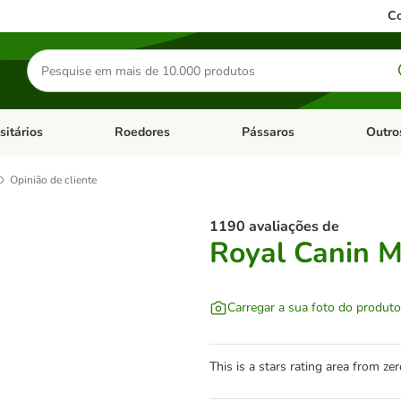
Co
Pesquisar
produtos
sitários
Roedores
Pássaros
Outro
de categoria: Dieta Vet.
Abrir menu de categoria: Antiparasitários
Abrir menu de categoria: Roed
Abrir me
Opinião de cliente
1190 avaliações de
Royal Canin M
Carregar a sua foto do produto
This is a stars rating area from zer