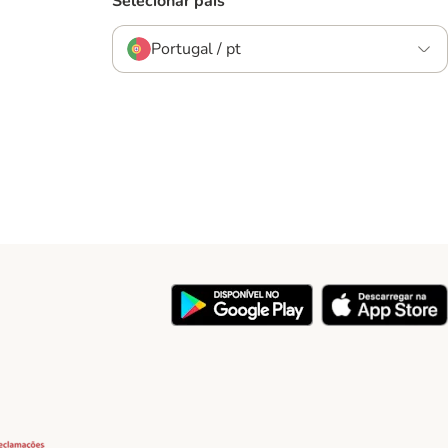
Selecionar país
Portugal / pt
y
Security