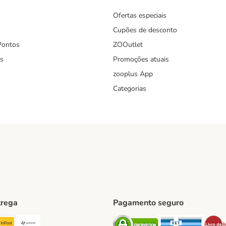
Ofertas especiais
Cupões de desconto
Pontos
ZOOutlet
s
Promoções atuais
zooplus App
Categorias
trega
Pagamento seguro
ping Method
TExpress Shipping Method
InPost Shipping Method
Paack Shipping Method
Security
Securit