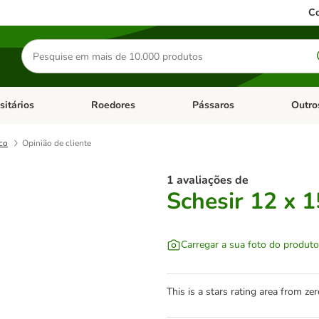
Co
Pesquisar
produtos
sitários
Roedores
Pássaros
Outro
de categoria: Dieta Vet.
Abrir menu de categoria: Antiparasitários
Abrir menu de categoria: Roed
Abrir me
co
Opinião de cliente
1 avaliações de
Schesir 12 x 
Carregar a sua foto do produto
This is a stars rating area from zer