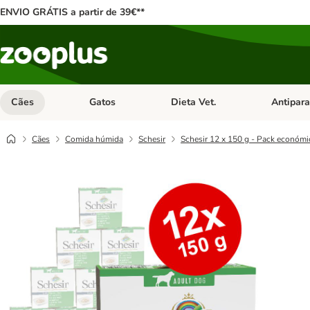
ENVIO GRÁTIS a partir de 39€**
Cães
Gatos
Dieta Vet.
Antipara
Abrir menu de categoria: Cães
Abrir menu de categoria: Gatos
Abrir menu 
Cães
Comida húmida
Schesir
Schesir 12 x 150 g - Pack económi