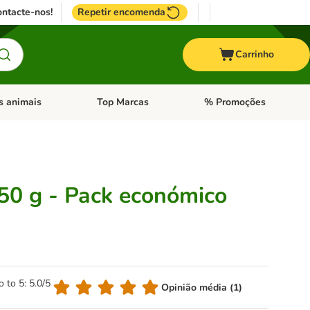
ntacte-nos!
Repetir encomenda
Carrinho
s animais
Top Marcas
% Promoções
ores
nu de categoria: Pássaros
Abrir menu de categoria: Outros animais
Abrir menu de categoria: T
150 g - Pack económico
o to 5: 5.0/5
Opinião média (1)