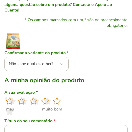
alguma questão sobre um produto? Contacte o Apoio ao
Cliente!
Os campos marcados com um * são de preenchimento
obrigatório.
Confirmar a variante do produto
*
Não sabe qual escolher?
A minha opinião do produto
A sua avaliação
*
1
2
3
4
5
mau
muito bom
Título do seu comentário
*