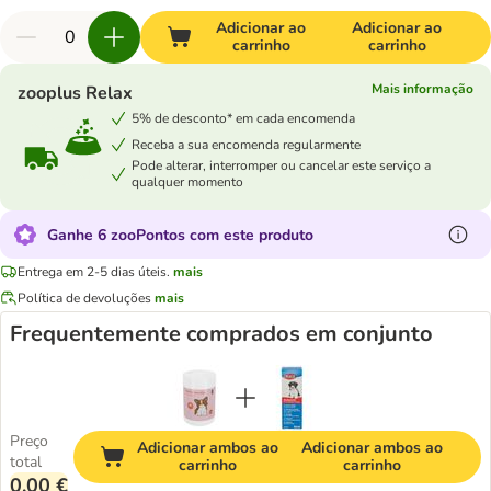
Adicionar ao
Adicionar ao
carrinho
carrinho
Mais informação
zooplus Relax
5% de desconto* em cada encomenda
Receba a sua encomenda regularmente
Pode alterar, interromper ou cancelar este serviço a
qualquer momento
Ganhe 6 zooPontos com este produto
Entrega em 2-5 dias úteis.
mais
Política de devoluções
mais
Frequentemente comprados em conjunto
Preço
Adicionar ambos ao
Adicionar ambos ao
total
carrinho
carrinho
0,00 €