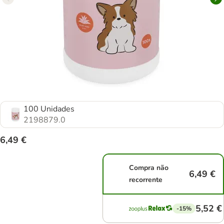
100 Unidades
2198879.0
6,49 €
Compra não
6,49 €
recorrente
5,52 €
-15%