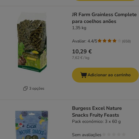
JR Farm Grainless Complete
para coelhos anões
1,35 kg
Avaliar: 4.4/5
(
658
)
10,29 €
7,62 € / kg
Adicionar ao carrinho
3 opções
Burgess Excel Nature
Snacks Fruity Feasts
Pack económico: 3 x 60 g
Sem avaliações