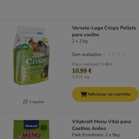
Versele-Laga Crispy Pellets
para coelho
2 x 2 kg
Sem avaliações
Preço individual
11,98 €
10,99 €
2,75 € / kg
Adicionar ao carrinho
2 opções
Vitakraft Menu Vital para
Coelhos Anões
Pack Económico: 2 x 5kg