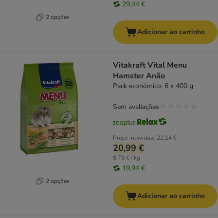
29,44 €
2 opções
Adicionar ao carrinho
Vitakraft Vital Menu
Hamster Anão
Pack económico: 6 x 400 g
Sem avaliações
Preço individual
22,14 €
20,99 €
8,75 € / kg
19,94 €
2 opções
Adicionar ao carrinho