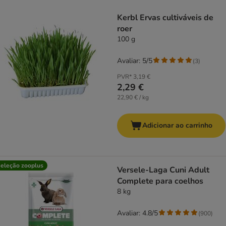
product items have been changed
Kerbl Ervas cultiváveis de
roer
100 g
Avaliar: 5/5
(
3
)
PVR*
3,19 €
2,29 €
22,90 € / kg
Adicionar ao carrinho
eleção zooplus
Versele-Laga Cuni Adult
Complete para coelhos
8 kg
Avaliar: 4.8/5
(
900
)