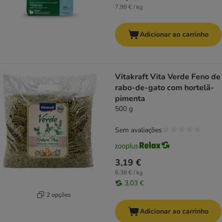
7,99 € / kg
Adicionar ao carrinho
Vitakraft Vita Verde Feno de
rabo-de-gato com hortelã-
pimenta
500 g
Sem avaliações
3,19 €
6,38 € / kg
3,03 €
2 opções
Adicionar ao carrinho