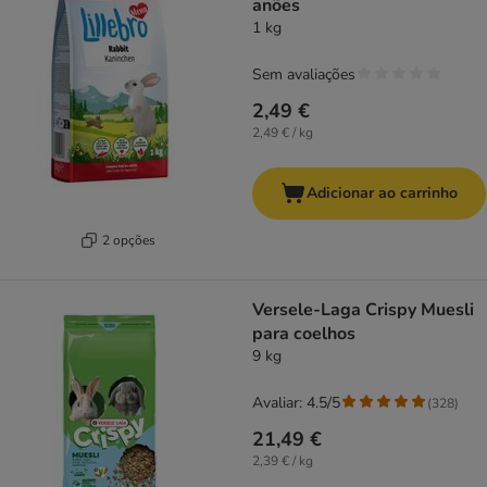
anões
1 kg
Sem avaliações
2,49 €
2,49 € / kg
Adicionar ao carrinho
2 opções
Versele-Laga Crispy Muesli
para coelhos
9 kg
Avaliar: 4.5/5
(
328
)
21,49 €
2,39 € / kg