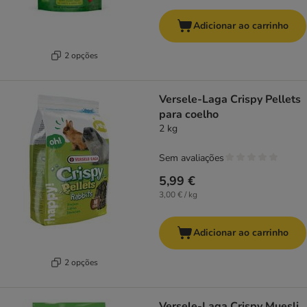
Adicionar ao carrinho
2 opções
Versele-Laga Crispy Pellets
para coelho
2 kg
Sem avaliações
5,99 €
3,00 € / kg
Adicionar ao carrinho
2 opções
Versele-Laga Crispy Muesli