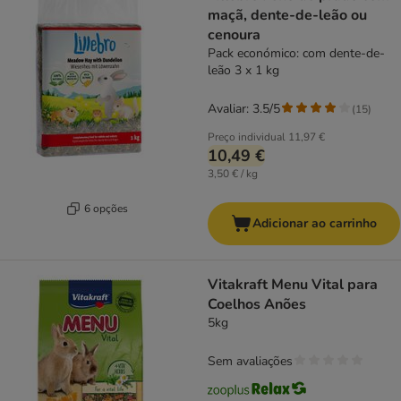
maçã, dente-de-leão ou
cenoura
Pack económico: com dente-de-
leão 3 x 1 kg
Avaliar: 3.5/5
(
15
)
Preço individual
11,97 €
10,49 €
3,50 € / kg
6 opções
Adicionar ao carrinho
Vitakraft Menu Vital para
Coelhos Anões
5kg
Sem avaliações