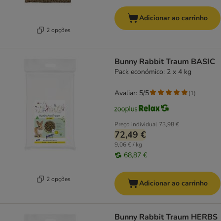
Adicionar ao carrinho
2 opções
Bunny Rabbit Traum BASIC
Pack económico: 2 x 4 kg
Avaliar: 5/5
(
1
)
Preço individual
73,98 €
72,49 €
9,06 € / kg
68,87 €
2 opções
Adicionar ao carrinho
Bunny Rabbit Traum HERBS