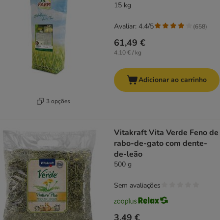
15 kg
Avaliar: 4.4/5
(
658
)
61,49 €
4,10 € / kg
Adicionar ao carrinho
3 opções
Vitakraft Vita Verde Feno de
rabo-de-gato com dente-
de-leão
500 g
Sem avaliações
3,49 €