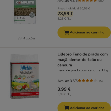
Avaliar: 4.8/5
(
900
)
Preço individual
30,58 €
28,99 €
8,28 € / kg
Adicionar ao carrinho
4 opções
Lillebro Feno de prado com
maçã, dente-de-leão ou
cenoura
Feno de prado com cenoura 1 kg
Avaliar: 3.5/5
(
15
)
3,99 €
3,99 € / kg
Adicionar ao carrinho