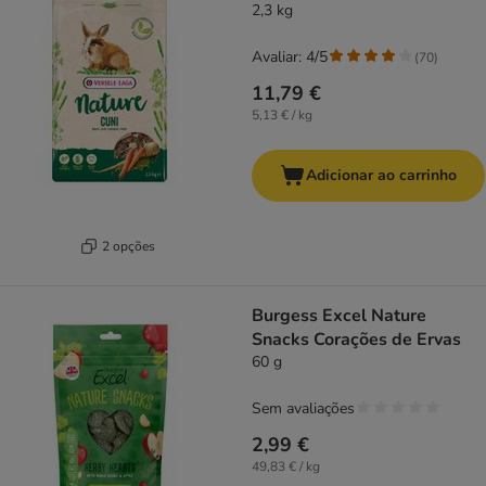
2,3 kg
Avaliar: 4/5
(
70
)
11,79 €
5,13 € / kg
Adicionar ao carrinho
2 opções
Burgess Excel Nature
Snacks Corações de Ervas
60 g
Sem avaliações
2,99 €
49,83 € / kg