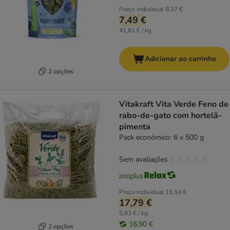
Preço individual
8,37 €
7,49 €
41,61 € / kg
Adicionar ao carrinho
2 opções
Vitakraft Vita Verde Feno de
rabo-de-gato com hortelã-
pimenta
Pack económico: 6 x 500 g
Sem avaliações
Preço individual
19,14 €
17,79 €
5,93 € / kg
16,90 €
2 opções