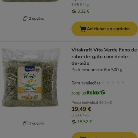
6,98 € / kg
3,32 €
2 opções
Adicionar ao carrinho
Vitakraft Vita Verde Feno de
rabo-de-gato com dente-
de-leão
Pack económico: 6 x 500 g
Sem avaliações
Preço individual
20,94 €
19,49 €
6,50 € / kg
18,52 €
2 opções