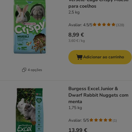
para coelhos
2,5 kg
Avaliar: 4.5/5
(
328
)
8,99 €
3,60 € / kg
Adicionar ao carrinho
4 opções
Burgess Excel Junior &
Dwarf Rabbit Nuggets com
menta
1,75 kg
Avaliar: 5/5
(
1
)
13,99 €