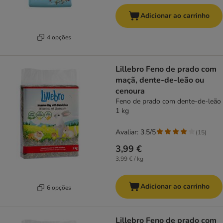
Adicionar ao carrinho
4 opções
Lillebro Feno de prado com
maçã, dente-de-leão ou
cenoura
Feno de prado com dente-de-leão
1 kg
Avaliar: 3.5/5
(
15
)
3,99 €
3,99 € / kg
Adicionar ao carrinho
6 opções
Lillebro Feno de prado com