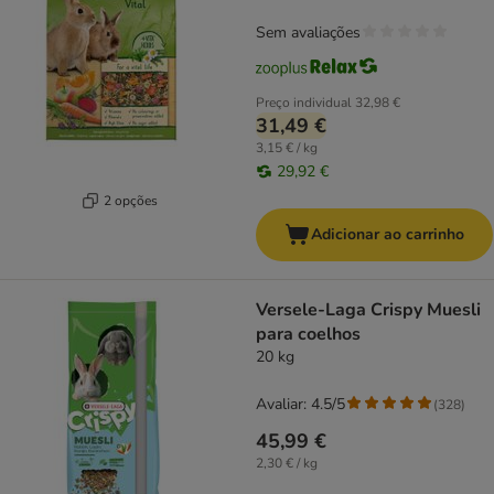
Sem avaliações
Preço individual
32,98 €
31,49 €
3,15 € / kg
29,92 €
2 opções
Adicionar ao carrinho
Versele-Laga Crispy Muesli
para coelhos
20 kg
Avaliar: 4.5/5
(
328
)
45,99 €
2,30 € / kg