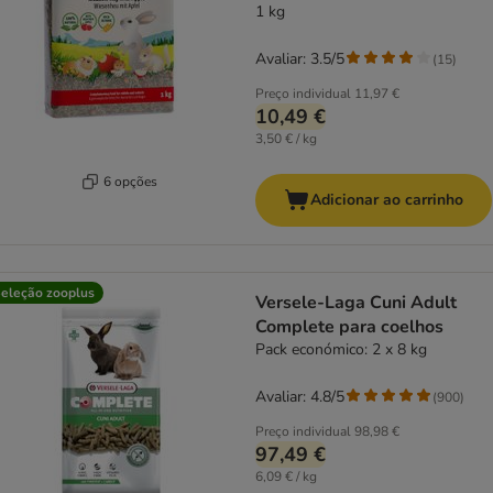
1 kg
Avaliar: 3.5/5
(
15
)
Preço individual
11,97 €
10,49 €
3,50 € / kg
6 opções
Adicionar ao carrinho
eleção zooplus
Versele-Laga Cuni Adult
Complete para coelhos
Pack económico: 2 x 8 kg
Avaliar: 4.8/5
(
900
)
Preço individual
98,98 €
97,49 €
6,09 € / kg