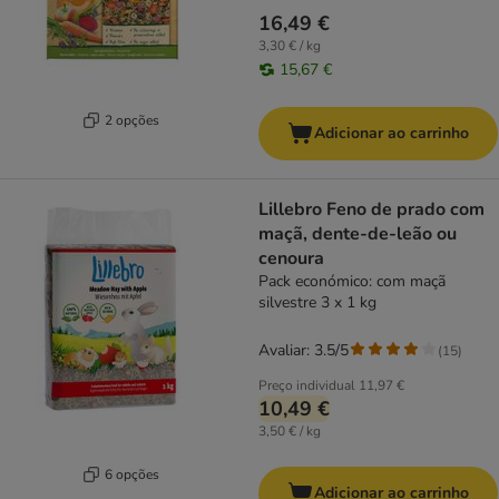
16,49 €
3,30 € / kg
15,67 €
2 opções
Adicionar ao carrinho
Lillebro Feno de prado com
maçã, dente-de-leão ou
cenoura
Pack económico: com maçã
silvestre 3 x 1 kg
Avaliar: 3.5/5
(
15
)
Preço individual
11,97 €
10,49 €
3,50 € / kg
6 opções
Adicionar ao carrinho