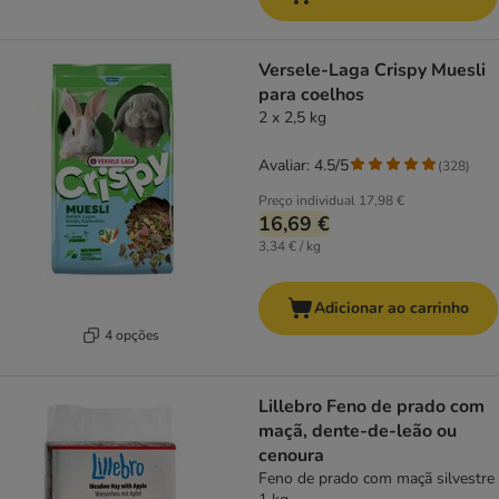
Versele-Laga Crispy Muesli
para coelhos
2 x 2,5 kg
Avaliar: 4.5/5
(
328
)
Preço individual
17,98 €
16,69 €
3,34 € / kg
Adicionar ao carrinho
4 opções
Lillebro Feno de prado com
maçã, dente-de-leão ou
cenoura
Feno de prado com maçã silvestre