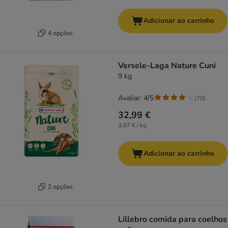
Adicionar ao carrinho
4 opções
Versele-Laga Nature Cuni
9 kg
Avaliar: 4/5
(
70
)
32,99 €
3,67 € / kg
Adicionar ao carrinho
2 opções
Lillebro comida para coelhos