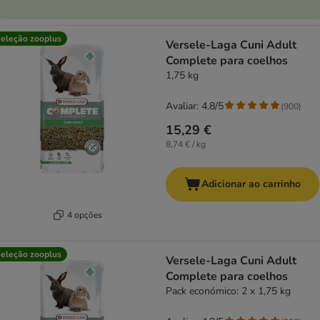
eleção zooplus
Versele-Laga Cuni Adult
Complete para coelhos
1,75 kg
Avaliar: 4.8/5
(
900
)
15,29 €
8,74 € / kg
Adicionar ao carrinho
4 opções
eleção zooplus
Versele-Laga Cuni Adult
Complete para coelhos
Pack económico: 2 x 1,75 kg