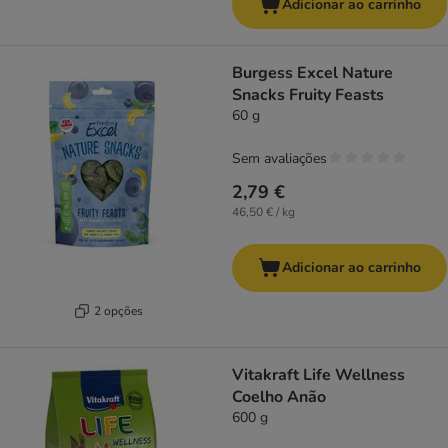
Adicionar ao carrinho
Burgess Excel Nature
Snacks Fruity Feasts
60 g
Sem avaliações
2,79 €
46,50 € / kg
Adicionar ao carrinho
2 opções
Vitakraft Life Wellness
Coelho Anão
600 g