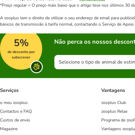
*Preço regular = O preço mais baixo que o artigo teve nos últimos 30 di
A zooplus tem o direito de utilizar o seu endereço de email para publi
básicos de transmissão à tarifa normal, contactando o Serviço de Apoi
5%
Não perca os nossos descont
de desconto por
subscrever
Selecione o tipo de animal de esti
Serviços
Vantagens
o meu zooplus
zooplus Club
Contactos e FAQ
zooplus Relax
Custos de envio
Programa de zoo
Magazine
Vantagens zooplu