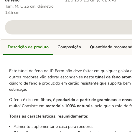
de feno
22 x 10 x 1,5 cm (C x L x A)
Tam. M: C 25 cm, diâmetro
13,5 cm
Descrição de produto
Composição
Quantidade recomen
Este túnel de feno da JR Farm não deve faltar em qualquer gaiola d
outros roedores vão adorar esconder-se neste
túnel de feno arom
cilindro de feno é produzido em cartão resistente que suporta bem 
estimação.
O feno é rico em fibras, é
produzido a partir de gramíneas e erva
muito! Consiste em
materiais 100% naturais
, pelo que o rolo de
Todas as características, resumidamente:
Alimento suplementar e casa para roedores