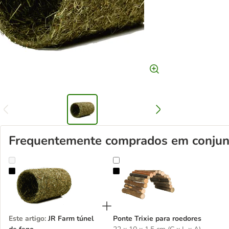
Frequentemente comprados em conjun
JR Farm túnel de feno
Ponte Trixie para roedores
Este artigo
:
JR Farm túnel
Ponte Trixie para roedores