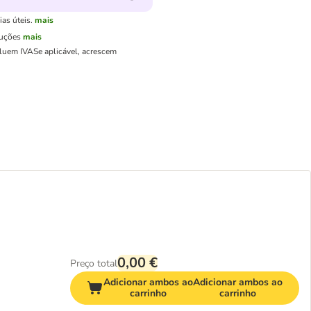
as úteis.
mais
luções
mais
cluem IVA
Se aplicável, acrescem
0,00 €
Preço total
Adicionar ambos ao
Adicionar ambos ao
carrinho
carrinho