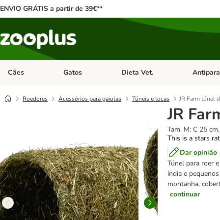
ENVIO GRÁTIS a partir de 39€**
Cães
Gatos
Dieta Vet.
Antipara
Abrir menu de categoria: Cães
Abrir menu de categoria: Gatos
Abrir menu 
Roedores
Acessórios para gaiolas
Túneis e tocas
JR Farm túnel d
JR Far
Tam. M: C 25 cm,
This is a stars ra
Dar opinião
Túnel para roer e
índia e pequenos
montanha, cobert
continuar