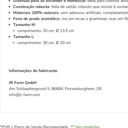
Diversão para se esconder e mordiscar:
ideal para coelhos anõ
Construção robusta
: feita de cartão robusto que resiste à vonta
Materiais 100% naturais
: sem adesivos artificiais, completamen
Feno de prado aromático
: rico em ervas e gramíneas ricas em f
Tamanho M
:
comprimento: 25 cm, Ø 13,5 cm
Tamanho L
:
comprimento: 30 cm, Ø 20 cm
Informações do fabricante
JR Farm GmbH
Am Schlarpfengrund 5, 86684, Pessenburgheim, DE
info@jr-farm.com
*PVR = Preço de Venda Recomendado **
Ver condições