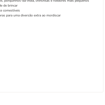
es, porquinhos-da-índia, chinchilas e roedores mais pequenos
de de brincar
te comestíveis
ibras para uma diversão extra ao mordiscar