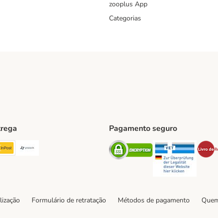
zooplus App
Categorias
trega
Pagamento seguro
ping Method
TExpress Shipping Method
InPost Shipping Method
Paack Shipping Method
Security
Securit
hod
lização
Formulário de retratação
Métodos de pagamento
Quem