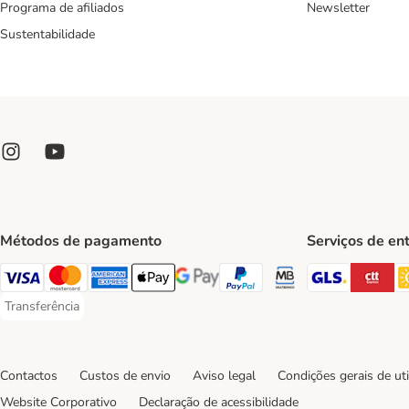
Programa de afiliados
Newsletter
Sustentabilidade
Métodos de pagamento
Serviços de en
GLS Ship
CT
Visa Payment Method
Mastercard Payment Method
American Express Payment Method
Apple Pay Payment Method
Google Pay Payment Method
PayPal Payment Method
Multibanco Payment Met
Transferência
Transferência Payment Method
Contactos
Custos de envio
Aviso legal
Condições gerais de uti
Website Corporativo
Declaração de acessibilidade