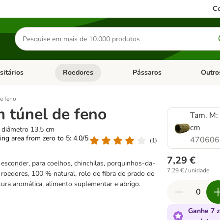
Co
Pesquisar
produtos
sitários
Roedores
Pássaros
Outro
de categoria: Dieta Vet.
Abrir menu de categoria: Antiparasitários
Abrir menu de categoria: Roed
Abrir me
e feno
m túnel de feno
Tam. M:
cm
 diâmetro 13,5 cm
ting area from zero to 5: 4.0/5
470606
(
1
)
7,29 €
 esconder, para coelhos, chinchilas, porquinhos-da-
7,29 € / unidade
 roedores, 100 % natural, rolo de fibra de prado de
ura aromática, alimento suplementar e abrigo.
Ganhe 7 