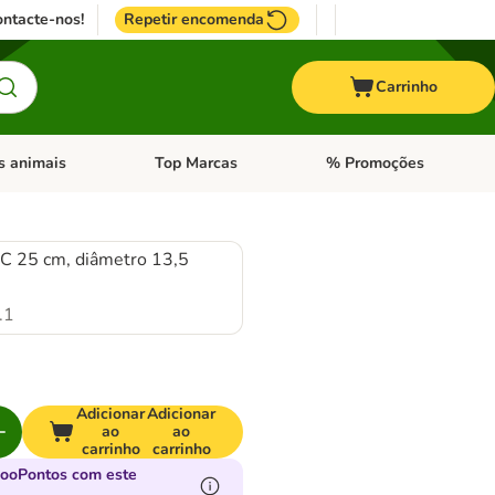
ntacte-nos!
Repetir encomenda
Carrinho
s animais
Top Marcas
% Promoções
ores
nu de categoria: Pássaros
Abrir menu de categoria: Outros animais
Abrir menu de categoria: T
 C 25 cm, diâmetro 13,5
.1
Adicionar
Adicionar
ao
ao
carrinho
carrinho
zooPontos com este