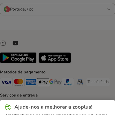
Portugal / pt
Métodos de pagamento
Transferência
Transferência P
Visa Payment Method
Mastercard Payment Method
American Express Payment Method
Apple Pay Payment Method
Google Pay Payment Method
PayPal Payment Method
Multibanco Payment Met
Serviços de entrega
GLS Shipping Method
CTTExpress Shipping Method
InPost Shipping Method
Paack Shipping Method
Ajude-nos a melhorar a zooplus!