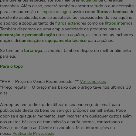
para diferentes espécies, até aos melhores
aquários
de diferentes
tamanhos. Além disso, poderá também encontrar tudo o que necessita
para a manutenção e
limpeza da água
, assim como
filtros e bombas
de
excelente qualidade, que se adaptarão às necessidades do seu aquário,
dispondo a zooplus tanto de
filtros exteriores
como de
filtros internos
.
Também dispomos de uma ampla variedade de produtos para a
decoração e personalização
do seu aquário, assim como as melhores
opções de
iluminação
e
equipamento técnico
para aquários.
Se tem uma
tartaruga
, a zooplus também dispõe do melhor alimento
para ela.
Para o topo
*PVR = Preço de Venda Recomendado **
Ver condições
*Preço regular = O preço mais baixo que o artigo teve nos últimos 30
dias.
A zooplus tem o direito de utilizar o seu endereço de email para
publicidade direta de bens ou serviços próprios semelhantes. Pode
opor-se a qualquer momento, sem incorrer em quaisquer custos além
dos custos básicos de transmissão à tarifa normal, contactando o
Serviço de Apoio ao Cliente da zooplus. Mais informações na
nossa
Política de Privacidade