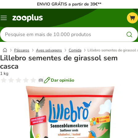
ENVIO GRÁTIS a partir de 39€**
Menu
Pesquisar
produtos
Pássaros
Aves selvagens
Comida
Lillebro sementes de girassol
Lillebro sementes de girassol sem
casca
1 kg
Dar opinião
(
0
)