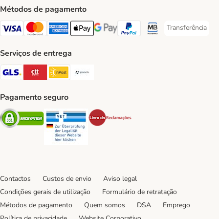
Métodos de pagamento
Transferência
Transferência P
Visa Payment Method
Mastercard Payment Method
American Express Payment Method
Apple Pay Payment Method
Google Pay Payment Method
PayPal Payment Method
Multibanco Payment Met
Serviços de entrega
GLS Shipping Method
CTTExpress Shipping Method
InPost Shipping Method
Paack Shipping Method
Pagamento seguro
Security
Security
Security
Contactos
Custos de envio
Aviso legal
Condições gerais de utilização
Formulário de retratação
Métodos de pagamento
Quem somos
DSA
Emprego
Política de privacidade
Website Corporativo