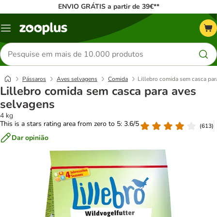
ENVIO GRÁTIS a partir de 39€**
Menu
Pesquisar
produtos
Pássaros
Aves selvagens
Comida
Lillebro comida sem casca par
Lillebro comida sem casca para aves
selvagens
4 kg
This is a stars rating area from zero to 5: 3.6/5
(
613
)
Dar opinião