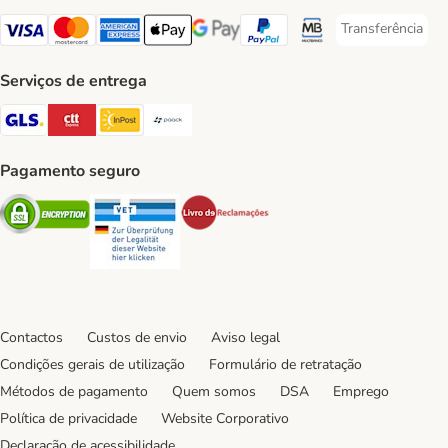
Transferência
Transferência P
Visa Payment Method
Mastercard Payment Method
American Express Payment Method
Apple Pay Payment Method
Google Pay Payment Method
PayPal Payment Method
Multibanco Payment Met
Serviços de entrega
GLS Shipping Method
CTTExpress Shipping Method
InPost Shipping Method
Paack Shipping Method
Pagamento seguro
Security
Security
Security
Contactos
Custos de envio
Aviso legal
Condições gerais de utilização
Formulário de retratação
Métodos de pagamento
Quem somos
DSA
Emprego
Política de privacidade
Website Corporativo
Declaração de acessibilidade