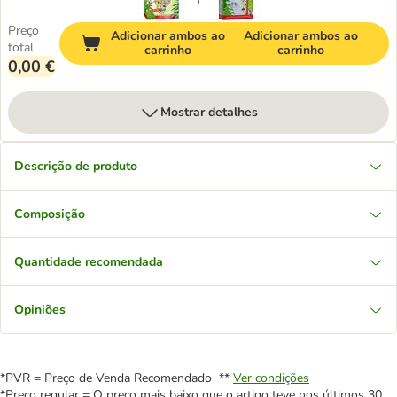
Preço
Adicionar ambos ao
Adicionar ambos ao
total
carrinho
carrinho
0,00 €
Mostrar detalhes
Descrição de produto
Composição
Quantidade recomendada
Opiniões
*PVR = Preço de Venda Recomendado **
Ver condições
*Preço regular = O preço mais baixo que o artigo teve nos últimos 30