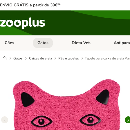
ENVIO GRÁTIS a partir de 39€**
Cães
Gatos
Dieta Vet.
Antipara
Abrir menu de categoria: Cães
Abrir menu de categoria: Gatos
Abrir menu 
Gatos
Caixas de areia
Pás e tapetes
Tapete para caixa de areia P