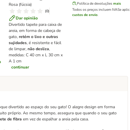
Política de devoluções
mais
Rosa (fúcsia)
Todos os preços incluem IVA
Se apli
(
0
)
custos de envio
.
Dar opinião
Divertido tapete para caixa de
areia, em forma de cabeça de
gato,
retém o lixo e outras
sujidades
, é resistente e fácil
de limpar,
não desliza
,
medidas: C 40 cm x L 30 cm x
A 1 cm
continuar
oque divertido ao espaço do seu gato! O alegre design em forma
muito próprio. Ao mesmo tempo, assegura que quando o seu gato
ete de fibra
em vez de espalhar a areia pela casa.