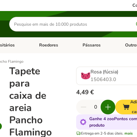
Co
Pesquisar
produtos
sitários
Roedores
Pássaros
Outro
de categoria: Dieta Vet.
Abrir menu de categoria: Antiparasitários
Abrir menu de categoria: Roed
Abrir me
ancho Flamingo
Tapete
Rosa (fúcsia)
1506403.0
para
4,49 €
caixa de
Adi
areia
ca
Pancho
Ganhe 4 zooPontos com
produto
Flamingo
Entrega em 2-5 dias úteis.
mais