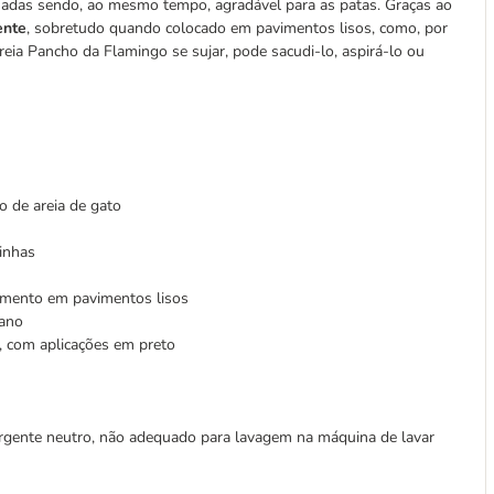
iadas sendo, ao mesmo tempo, agradável para as patas. Graças ao
ente
, sobretudo quando colocado em pavimentos lisos, como, por
reia Pancho da Flamingo se sujar, pode sacudi-lo, aspirá-lo ou
o de areia de gato
tinhas
zamento em pavimentos lisos
pano
 com aplicações em preto
rgente neutro, não adequado para lavagem na máquina de lavar