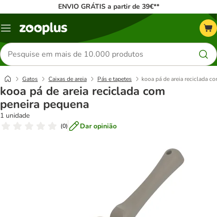
ENVIO GRÁTIS a partir de 39€**
Menu
Pesquisar
produtos
Gatos
Caixas de areia
Pás e tapetes
kooa pá de areia reciclada c
kooa pá de areia reciclada com
peneira pequena
1 unidade
Dar opinião
(
0
)