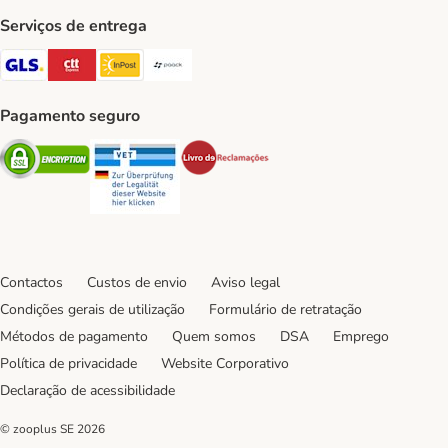
Serviços de entrega
GLS Shipping Method
CTTExpress Shipping Method
InPost Shipping Method
Paack Shipping Method
Pagamento seguro
Security
Security
Security
Contactos
Custos de envio
Aviso legal
Condições gerais de utilização
Formulário de retratação
Métodos de pagamento
Quem somos
DSA
Emprego
Política de privacidade
Website Corporativo
Declaração de acessibilidade
© zooplus SE
2026