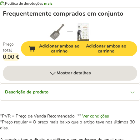
Política de devoluções
mais
Frequentemente comprados em conjunto
Preço
Adicionar ambos ao
Adicionar ambos ao
total
carrinho
carrinho
0,00 €
Mostrar detalhes
Descrição de produto
*PVR = Preço de Venda Recomendado **
Ver condições
*Preço regular = O preço mais baixo que o artigo teve nos últimos 30
dias.
A zooplus tem o direito de utilizar o seu endereço de email para