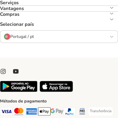
Serviços
Vantagens
Compras
Selecionar país
Portugal / pt
Métodos de pagamento
Transferência
Transferência P
Visa Payment Method
Mastercard Payment Method
American Express Payment Method
Apple Pay Payment Method
Google Pay Payment Method
PayPal Payment Method
Multibanco Payment Met