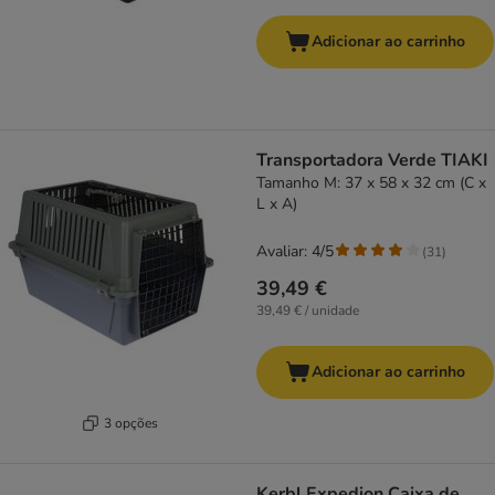
Adicionar ao carrinho
Transportadora Verde TIAKI
Tamanho M: 37 x 58 x 32 cm (C x
L x A)
Avaliar: 4/5
(
31
)
39,49 €
39,49 € / unidade
Adicionar ao carrinho
3 opções
Kerbl Expedion Caixa de