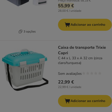
Preço individual
58,18 €
55,99 €
28,00 € / unidade
Adicionar ao carrinho
3 opções
Caixa de transporte Trixie
Capri
C 44 x L 33 x A 32 cm (cinza
claro/turquesa)
Sem avaliações
22,99 €
22,99 € / unidade
Adicionar ao carrinho