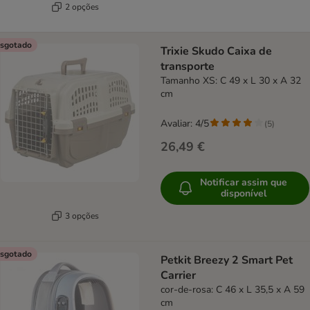
2 opções
sgotado
Trixie Skudo Caixa de
transporte
Tamanho XS: C 49 x L 30 x A 32
cm
Avaliar: 4/5
(
5
)
26,49 €
Notificar assim que
disponível
3 opções
sgotado
Petkit Breezy 2 Smart Pet
Carrier
cor-de-rosa: C 46 x L 35,5 x A 59
cm