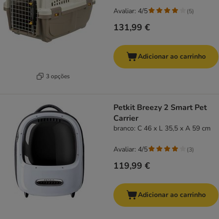
Avaliar: 4/5
(
5
)
131,99 €
Adicionar ao carrinho
3 opções
Petkit Breezy 2 Smart Pet
Carrier
branco: C 46 x L 35,5 x A 59 cm
Avaliar: 4/5
(
3
)
119,99 €
Adicionar ao carrinho