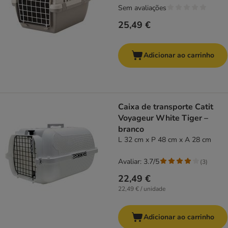
Sem avaliações
25,49 €
Adicionar ao carrinho
Caixa de transporte Catit
Voyageur White Tiger –
branco
L 32 cm x P 48 cm x A 28 cm
Avaliar: 3.7/5
(
3
)
22,49 €
22,49 € / unidade
Adicionar ao carrinho