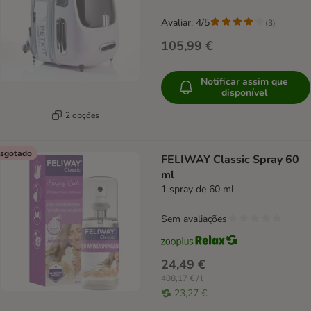
Avaliar: 4/5
(
3
)
105,99 €
Notificar assim que
disponível
2 opções
sgotado
FELIWAY Classic Spray 60
ml
1 spray de 60 ml
Sem avaliações
24,49 €
408,17 € / l
23,27 €