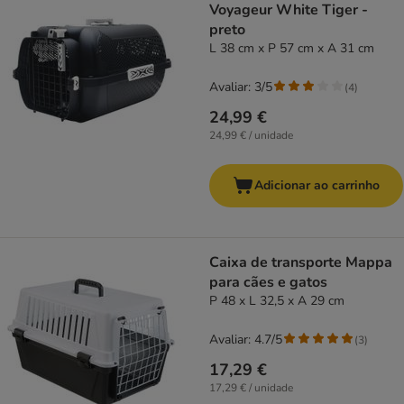
Voyageur White Tiger -
preto
L 38 cm x P 57 cm x A 31 cm
Avaliar: 3/5
(
4
)
24,99 €
24,99 € / unidade
Adicionar ao carrinho
Caixa de transporte Mappa
para cães e gatos
P 48 x L 32,5 x A 29 cm
Avaliar: 4.7/5
(
3
)
17,29 €
17,29 € / unidade