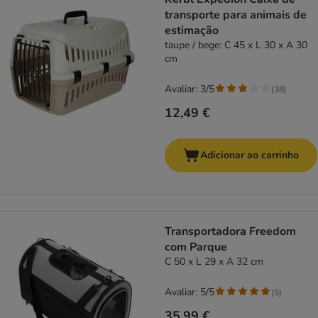
transporte para animais de
estimação
taupe / bege: C 45 x L 30 x A 30
cm
Avaliar: 3/5
(
38
)
12,49 €
Adicionar ao carrinho
Transportadora Freedom
com Parque
C 50 x L 29 x A 32 cm
Avaliar: 5/5
(
5
)
35,99 €