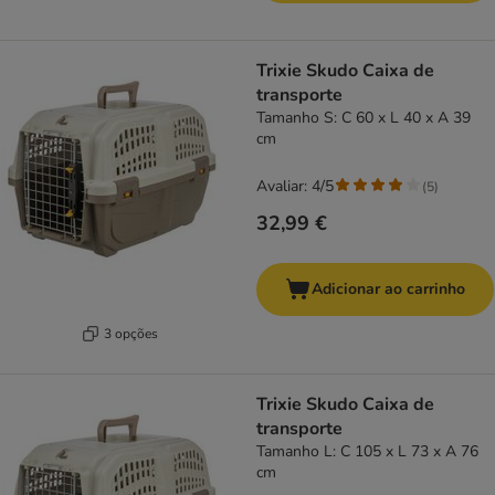
Trixie Skudo Caixa de
transporte
Tamanho S: C 60 x L 40 x A 39
cm
Avaliar: 4/5
(
5
)
32,99 €
Adicionar ao carrinho
3 opções
Trixie Skudo Caixa de
transporte
Tamanho L: C 105 x L 73 x A 76
cm