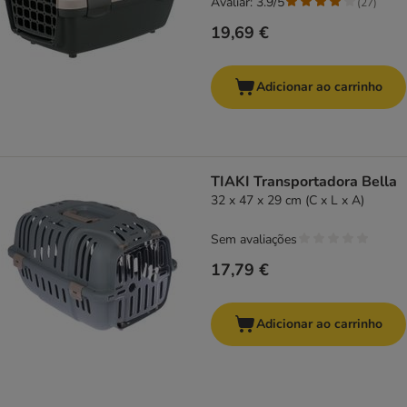
Avaliar: 3.9/5
(
27
)
19,69 €
Adicionar ao carrinho
TIAKI Transportadora Bella
32 x 47 x 29 cm (C x L x A)
Sem avaliações
17,79 €
Adicionar ao carrinho