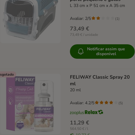
L 33 cm x P 51 cm x A 35 cm
Avaliar: 2/5
(
1
)
73,49 €
73,49 € / unidade
Notificar assim que
disponível
sgotado
FELIWAY Classic Spray 20
ml
20 ml
Avaliar: 4.2/5
(
5
)
11,29 €
564,50 € / l