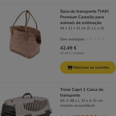
Saco de transporte TIAKI
Premium Camello para
animais de estimação
44 x 21 x 31 cm (C x L x A)
Sem avaliações
42,49 €
42,49 € / unidade
Adicionar ao carrinho
Trixie Capri 1 Caixa de
transporte
XS: C 48 x L 32 x A 31 cm,
cinzento escuro/blush