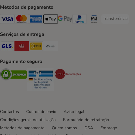
Métodos de pagamento
Transferência
Transferência P
Visa Payment Method
Mastercard Payment Method
American Express Payment Method
Apple Pay Payment Method
Google Pay Payment Method
PayPal Payment Method
Multibanco Payment Met
Serviços de entrega
GLS Shipping Method
CTTExpress Shipping Method
InPost Shipping Method
Paack Shipping Method
Pagamento seguro
Security
Security
Security
Contactos
Custos de envio
Aviso legal
Condições gerais de utilização
Formulário de retratação
Métodos de pagamento
Quem somos
DSA
Emprego