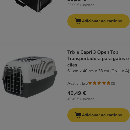
35,99 € / unidade
Adicionar ao carrinho
Trixie Capri 3 Open Top
Transportadora para gatos e
cães
61 cm x 40 cm x 38 cm (C x L x A)
Avaliar: 5/5
(
3
)
40,49 €
40,49 € / unidade
Adicionar ao carrinho