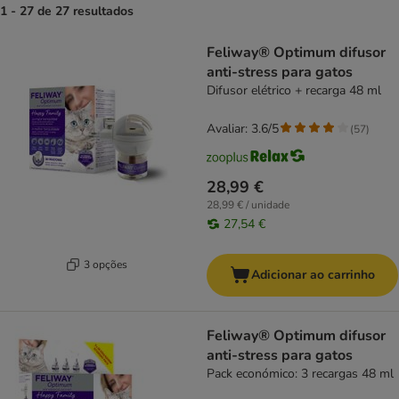
1 - 27 de 27 resultados
product items have been changed
Feliway® Optimum difusor
anti-stress para gatos
Difusor elétrico + recarga 48 ml
Avaliar: 3.6/5
(
57
)
28,99 €
28,99 € / unidade
27,54 €
3 opções
Adicionar ao carrinho
Feliway® Optimum difusor
anti-stress para gatos
Pack económico: 3 recargas 48 ml