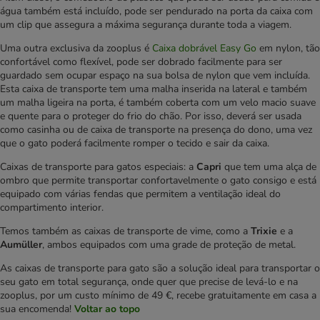
água também está incluído, pode ser pendurado na porta da caixa com
um clip que assegura a máxima segurança durante toda a viagem.
Uma outra exclusiva da zooplus é
Caixa dobrável Easy Go
em nylon, tão
confortável como flexível, pode ser dobrado facilmente para ser
guardado sem ocupar espaço na sua bolsa de nylon que vem incluída.
Esta caixa de transporte tem uma malha inserida na lateral e também
um malha ligeira na porta, é também coberta com um velo macio suave
e quente para o proteger do frio do chão. Por isso, deverá ser usada
como casinha ou de caixa de transporte na presença do dono, uma vez
que o gato poderá facilmente romper o tecido e sair da caixa.
Caixas de transporte para gatos especiais: a
Capri
que tem uma alça de
ombro que permite transportar confortavelmente o gato consigo e está
equipado com várias fendas que permitem a ventilação ideal do
compartimento interior.
Temos também as caixas de transporte de vime, como a
Trixie
e a
Aumüller
, ambos equipados com uma grade de proteção de metal.
As caixas de transporte para gato são a solução ideal para transportar o
seu gato em total segurança, onde quer que precise de levá-lo e na
zooplus, por um custo mínimo de 49 €, recebe gratuitamente em casa a
sua encomenda!
Voltar ao topo