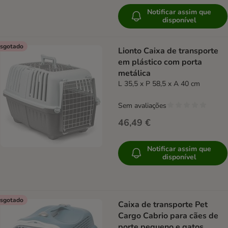
Notificar assim que
disponível
sgotado
Lionto Caixa de transporte
em plástico com porta
metálica
L 35,5 x P 58,5 x A 40 cm
Sem avaliações
46,49 €
Notificar assim que
disponível
sgotado
Caixa de transporte Pet
Cargo Cabrio para cães de
porte pequeno e gatos