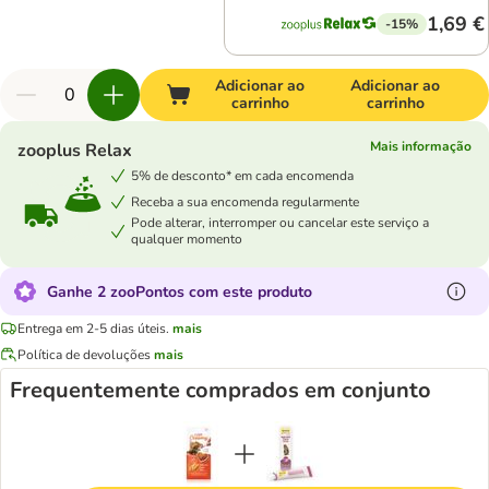
1,69 €
-15%
Adicionar ao
Adicionar ao
carrinho
carrinho
Mais informação
zooplus Relax
5% de desconto* em cada encomenda
Receba a sua encomenda regularmente
Pode alterar, interromper ou cancelar este serviço a
qualquer momento
Ganhe 2 zooPontos com este produto
Entrega em 2-5 dias úteis.
mais
Política de devoluções
mais
Frequentemente comprados em conjunto