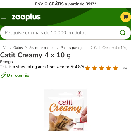
ENVIO GRÁTIS a partir de 39€**
Menu
Pesquisar
produtos
Gatos
Snacks e pastas
Pastas para gatos
Catit Creamy 4 x 10 g
Catit Creamy 4 x 10 g
Frango
This is a stars rating area from zero to 5: 4.8/5
(
36
)
Dar opinião