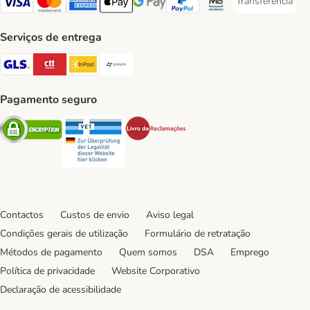
Transferência
Transferência P
Visa Payment Method
Mastercard Payment Method
American Express Payment Method
Apple Pay Payment Method
Google Pay Payment Method
PayPal Payment Method
Multibanco Payment Met
Serviços de entrega
GLS Shipping Method
CTTExpress Shipping Method
InPost Shipping Method
Paack Shipping Method
Pagamento seguro
Security
Security
Security
Contactos
Custos de envio
Aviso legal
Condições gerais de utilização
Formulário de retratação
Métodos de pagamento
Quem somos
DSA
Emprego
Política de privacidade
Website Corporativo
Declaração de acessibilidade